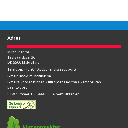
Adres
MundFrisk.be
Teglgaardsvej 36
DK-5500 Middelfart
Telefoon
:
+45 9340 3838 (english support)
E-mail
:
E-mails worden binnen 3 uur tijdens normale kantooruren
beantwoord
BTW nummer
:
DK39991373 Albert Larsen ApS