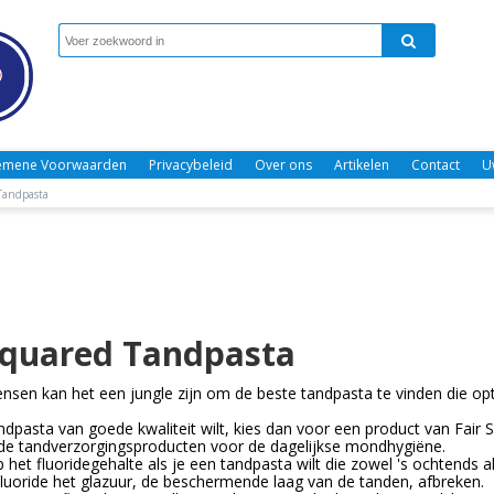
emene Voorwaarden
Privacybeleid
Over ons
Artikelen
Contact
U
Tandpasta
Squared Tandpasta
nsen kan het een jungle zijn om de beste tandpasta te vinden die opt
andpasta van goede kwaliteit wilt, kies dan voor een product van Fair 
rde tandverzorgingsproducten voor de dagelijkse mondhygiëne.
p het fluoridegehalte als je een tandpasta wilt die zowel 's ochtends 
 fluoride het glazuur, de beschermende laag van de tanden, afbreken.