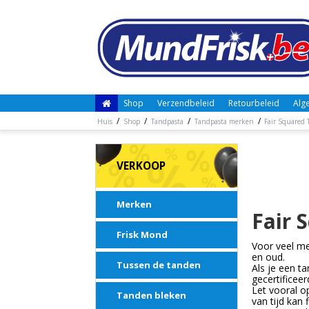
Shop
Verzendbeleid
Retourbeleid
Alg
/
/
/
/
Huis
Shop
Tandpasta
Tandpasta merken
Fair Squared 
VERKOOP
Merken
Fair 
Frisk Mond
Voor veel me
en oud.
Tussen de tanden
Als je een t
gecertificee
Let vooral o
Tanden bleken
van tijd kan