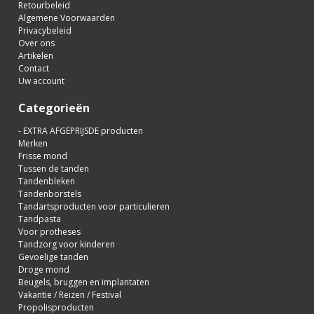
Retourbeleid
Algemene Voorwaarden
Privacybeleid
Over ons
Artikelen
Contact
Uw account
Categorieën
- EXTRA AFGEPRIJSDE producten
Merken
Frisse mond
Tussen de tanden
Tandenbleken
Tandenborstels
Tandartsproducten voor particulieren
Tandpasta
Voor protheses
Tandzorg voor kinderen
Gevoelige tanden
Droge mond
Beugels, bruggen en implantaten
Vakantie / Reizen / Festival
Propolisproducten