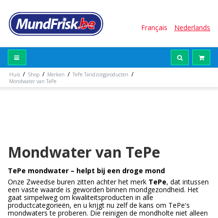
Français
Nederlands
/
/
/
/
Huis
Shop
Merken
TePe Tandzorgproducten
Mondwater van TePe
Mondwater van TePe
TePe mondwater – helpt bij een droge mond
Onze Zweedse buren zitten achter het merk
TePe
, dat intussen
een vaste waarde is geworden binnen mondgezondheid. Het
gaat simpelweg om kwaliteitsproducten in alle
productcategorieën, en u krijgt nu zelf de kans om TePe's
mondwaters te proberen. Die reinigen de mondholte niet alleen