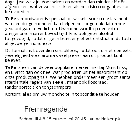
dagelijkse welzijn. Voedselresten worden dan minder efficiënt
afgebroken, wat zowel het slikken als het risico op gaatjes kan
beïnvloeden.
TePe
's mondwater is speciaal ontwikkeld voor u die last hebt
van een droge mond en kan helpen het ongemak dat ermee
gepaard gaat te verlichten. Uw mond wordt op een extra
aangename manier bevochtigd. Er is ook geen alcohol
toegevoegd, zodat er geen branderig effect ontstaat in de toch
al gevoelige mondholte.
De formule is bovendien smaakloos, zodat ook u met een extra
gevoeligheid voor aroma's veel plezier aan dit product kunt
beleven.
TePe
is een van de zeer populaire merken hier bij MundFrisk,
en u vindt dan ook heel wat producten uit het assortiment op
onze productpagina's. We hebben onder meer een groot aantal
interdentale ragers van
TePe
, maar ook flosdraad,
tandenborstels en tongschrapers.
Kortom: alles om uw mondholte in topconditie te houden.