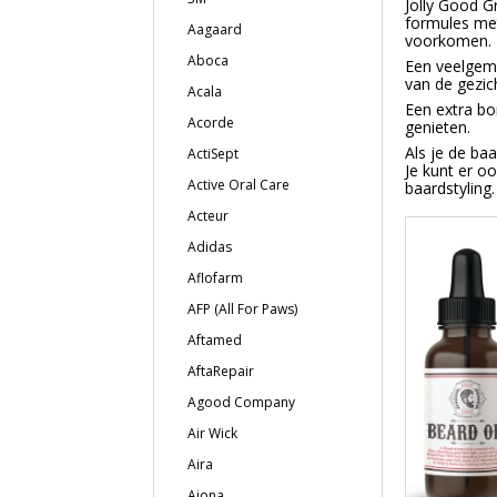
Jolly Good G
formules met
Aagaard
voorkomen.
Aboca
Een veelgema
van de gezic
Acala
Een extra bo
Acorde
genieten.
Als je de ba
ActiSept
Je kunt er o
Active Oral Care
baardstyling.
Acteur
Adidas
Aflofarm
AFP (All For Paws)
Aftamed
AftaRepair
Agood Company
Air Wick
Aira
Ajona