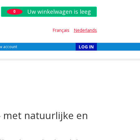
Uw winkelwagen is leeg
0
Français
Nederlands
LOG IN
w account
 met natuurlijke en