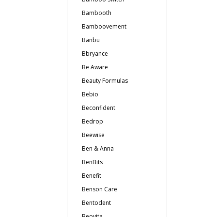
Bambooth
Bamboovement
Banbu
Bbryance
Be Aware
Beauty Formulas
Bebio
Beconfident
Bedrop
Beewise
Ben & Anna
BenBits
Benefit
Benson Care
Bentodent
Beovita