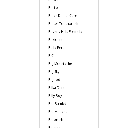
Berilo
Beter Dental Care
Better Toothbrush
Beverly Hills Formula
Bexident
Biala Perla
BIC
Big Moustache
Big Sky
Bigood
Bilka Dent
Billy Boy
Bio Bambù
Bio Madent
Biobrush
Biocenter