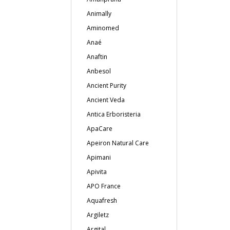
Animally
Aminomed
Anaé
Anaftin
Anbesol
Ancient Purity
Ancient Veda
Antica Erboristeria
ApaCare
Apeiron Natural Care
Apimani
Apivita
APO France
Aquafresh
Argiletz
Argital