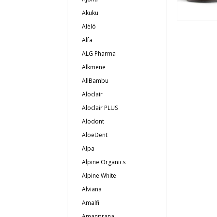
Akuku
Aléló
Alfa
ALG Pharma
Alkmene
AllBambu
Aloclair
Aloclair PLUS
Alodont
AloeDent
Alpa
Alpine Organics
Alpine White
Alviana
Amalfi
Amanprana