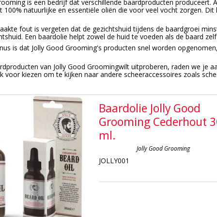
rooming is een bedrijf dat verschillende baardproducten produceert
 100% natuurlijke en essentiële oliën die voor veel vocht zorgen. Dit
akte fout is vergeten dat de gezichtshuid tijdens de baardgroei mins
htshuid. Een baardolie helpt zowel de huid te voeden als de baard zelf
nus is dat Jolly Good Grooming's producten snel worden opgenomen, 
ardproducten van Jolly Good Groomingwilt uitproberen, raden we je a
ok voor kiezen om te kijken naar andere scheeraccessoires zoals sche
Baardolie Jolly Good
Grooming Cederhout 3
ml.
Jolly Good Grooming
JOLLY001