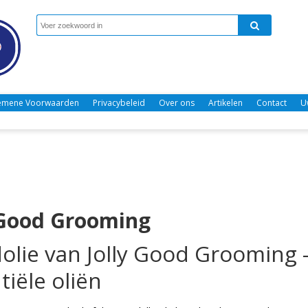
emene Voorwaarden
Privacybeleid
Over ons
Artikelen
Contact
U
 Good Grooming
olie van Jolly Good Grooming -
tiële oliën