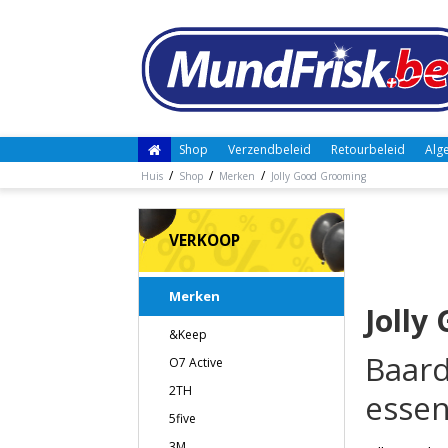
Shop
Verzendbeleid
Retourbeleid
Alg
/
/
/
Huis
Shop
Merken
Jolly Good Grooming
VERKOOP
Merken
Jolly
&Keep
Baard
O7 Active
2TH
essen
5five
3M