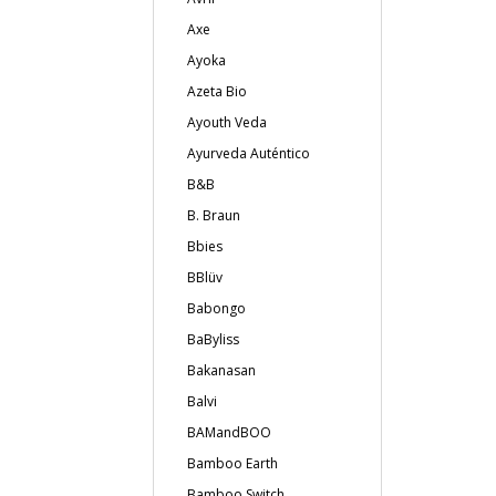
Axe
Ayoka
Azeta Bio
Ayouth Veda
Ayurveda Auténtico
B&B
B. Braun
Bbies
BBlüv
Babongo
BaByliss
Bakanasan
Balvi
BAMandBOO
Bamboo Earth
Bamboo Switch