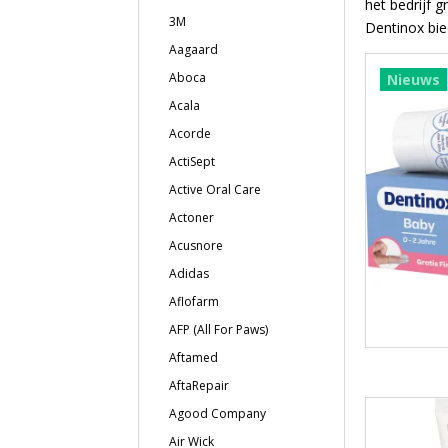
het bedrijf g
3M
Dentinox bie
Aagaard
Aboca
Nieuws
Acala
Acorde
ActiSept
Active Oral Care
Actoner
Acusnore
Adidas
Aflofarm
AFP (All For Paws)
Aftamed
AftaRepair
Agood Company
Air Wick