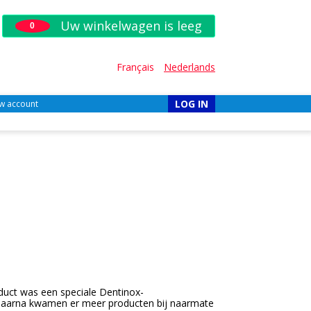
Uw winkelwagen is leeg
0
Français
Nederlands
LOG IN
w account
oduct was een speciale Dentinox-
. Daarna kwamen er meer producten bij naarmate