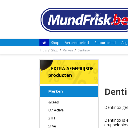
Shop
Verzendbeleid
Retourbeleid
Alg
/
/
/
Huis
Shop
Merken
Dentinox
- EXTRA AFGEPRIJSDE
producten
Dent
Merken
&Keep
Dentinox gel 
O7 Active
2TH
Dentinox is 
druppeloplos
5five