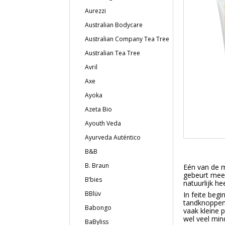
Aurezzi
Australian Bodycare
Australian Company Tea Tree
Australian Tea Tree
Avril
Axe
Ayoka
Azeta Bio
Ayouth Veda
Ayurveda Auténtico
B&B
B. Braun
Eén van de m
gebeurt mees
B’bies
natuurlijk he
BBlüv
In feite beg
tandknoppen 
Babongo
vaak kleine 
wel veel min
BaByliss