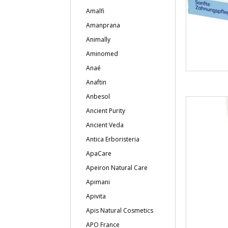
Amalfi
Amanprana
Animally
Aminomed
Anaé
Anaftin
Anbesol
Ancient Purity
Ancient Veda
Antica Erboristeria
ApaCare
Apeiron Natural Care
Apimani
Apivita
Apis Natural Cosmetics
APO France