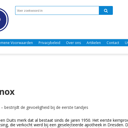
emene Voorwaarden
Privacybeleid
Over ons
Artikelen
Contact
U
inox
– bestrijdt de gevoeligheid bij de eerste tandjes
een Duits merk dat al bestaat sinds de jaren 1950. Het eerste kernpr
sing, die verkocht werd bij een geselecteerde apotheek in Dresden