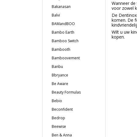
Wanneer de t
Bakanasan
voor zowel k
De Dentinox 
Balvi
komen. De fo
BAMandBOO
kindvriendeli
Wilt u uw kin
Bambo Earth
kopen.
Bamboo Switch
Bambooth
Bamboovement
Banbu
Bbryance
Be Aware
Beauty Formulas
Bebio
Beconfident
Bedrop
Beewise
Ben & Anna