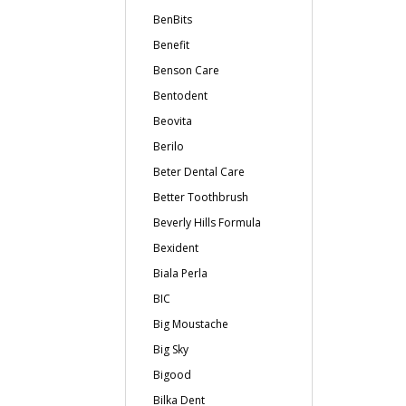
BenBits
Benefit
Benson Care
Bentodent
Beovita
Berilo
Beter Dental Care
Better Toothbrush
Beverly Hills Formula
Bexident
Biala Perla
BIC
Big Moustache
Big Sky
Bigood
Bilka Dent