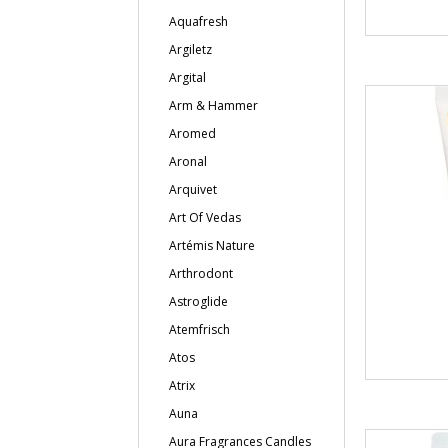
Aquafresh
Argiletz
Argital
Arm & Hammer
Aromed
Aronal
Arquivet
Art Of Vedas
Artémis Nature
Arthrodont
Astroglide
Atemfrisch
Atos
Atrix
Auna
Aura Fragrances Candles