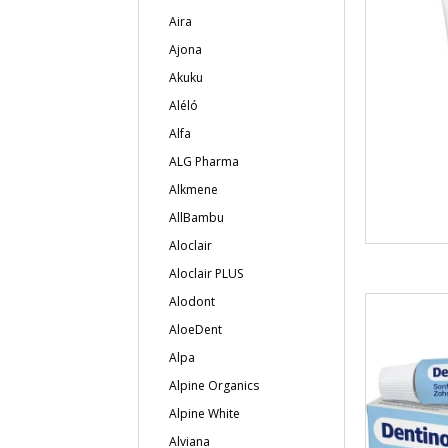
Aira
Ajona
Akuku
Aléló
Alfa
ALG Pharma
Alkmene
AllBambu
Aloclair
Aloclair PLUS
Alodont
AloeDent
Alpa
Alpine Organics
Alpine White
Alviana