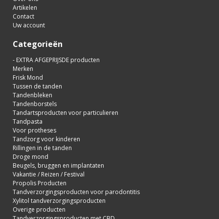
Artikelen
Contact
Uw account
Categorieën
- EXTRA AFGEPRIJSDE producten
Merken
Frisk Mond
Tussen de tanden
Tandenbleken
Tandenborstels
Tandartsproducten voor particulieren
Tandpasta
Voor protheses
Tandzorg voor kinderen
Rillingen in de tanden
Droge mond
Beugels, bruggen en implantaten
Vakantie / Reizen / Festival
Propolis Producten
Tandverzorgingsproducten voor parodontitis
Xylitol tandverzorgingsproducten
Overige producten
Tandverzorgingsproducten met CBD