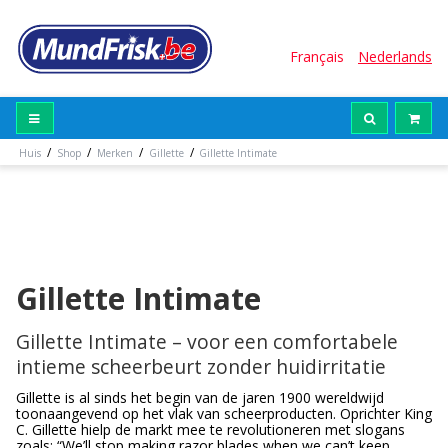
Français
Nederlands
/
/
/
/
Huis
Shop
Merken
Gillette
Gillette Intimate
Gillette Intimate
Gillette Intimate – voor een comfortabele
intieme scheerbeurt zonder huidirritatie
Gillette is al sinds het begin van de jaren 1900 wereldwijd
toonaangevend op het vlak van scheerproducten. Oprichter King
C. Gillette hielp de markt mee te revolutioneren met slogans
zoals: “We’ll stop making razor blades when we can’t keep