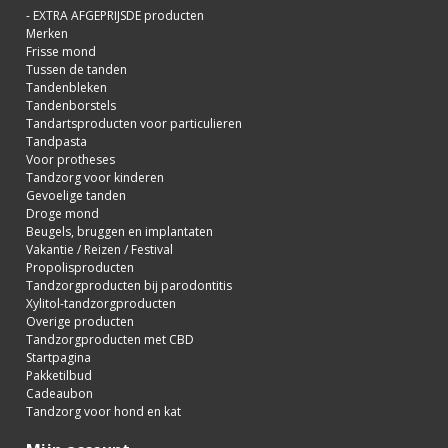
- EXTRA AFGEPRIJSDE producten
Merken
Frisse mond
Tussen de tanden
Tandenbleken
Tandenborstels
Tandartsproducten voor particulieren
Tandpasta
Voor protheses
Tandzorg voor kinderen
Gevoelige tanden
Droge mond
Beugels, bruggen en implantaten
Vakantie / Reizen / Festival
Propolisproducten
Tandzorgproducten bij parodontitis
Xylitol-tandzorgproducten
Overige producten
Tandzorgproducten met CBD
Startpagina
Pakketilbud
Cadeaubon
Tandzorg voor hond en kat