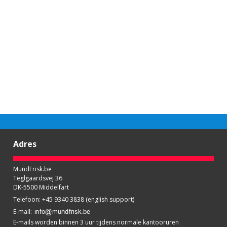
Adres
MundFrisk.be
Teglgaardsvej 36
DK-5500 Middelfart
Telefoon
:
+45 9340 3838 (english support)
E-mail
:
E-mails worden binnen 3 uur tijdens normale kantooruren