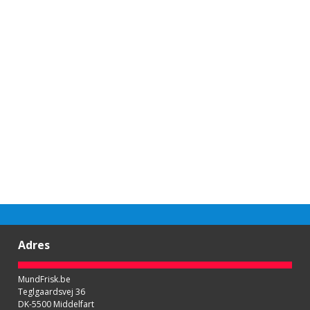
Adres
MundFrisk.be
Teglgaardsvej 36
DK-5500 Middelfart