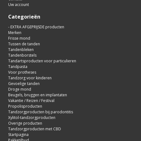
Uw account
Categorieën
- EXTRA AFGEPRIJSDE producten
Merken
Frisse mond
Tussen de tanden
Tandenbleken
Tandenborstels
Tandartsproducten voor particulieren
Tandpasta
Voor protheses
Tandzorg voor kinderen
Gevoelige tanden
Droge mond
Beugels, bruggen en implantaten
Vakantie / Reizen / Festival
Propolisproducten
Tandzorgproducten bij parodontitis
Xylitol-tandzorgproducten
Overige producten
Tandzorgproducten met CBD
Startpagina
Pakketilbud