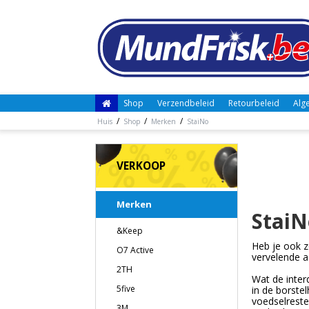
Shop
Verzendbeleid
Retourbeleid
Alg
/
/
/
Huis
Shop
Merken
StaiNo
VERKOOP
Merken
StaiN
&Keep
Heb je ook z
O7 Active
vervelende a
2TH
Wat de inter
5five
in de borste
voedselreste
3M