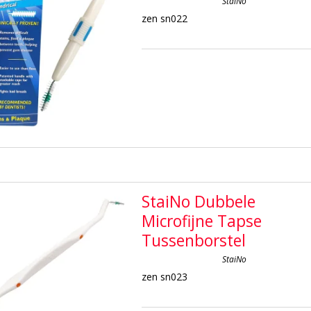
StaiNo
zen sn022
StaiNo Dubbele
Microfijne Tapse
Tussenborstel
StaiNo
zen sn023