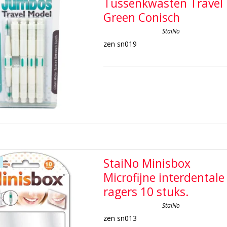
Tussenkwasten Travel
Green Conisch
StaiNo
zen sn019
StaiNo Minisbox
Microfijne interdentale
ragers 10 stuks.
StaiNo
zen sn013