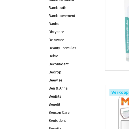
Bambooth
Bamboovement
Banbu
Bbryance
Be Aware
Beauty Formulas
Bebio
Beconfident
Bedrop
Beewise
Ben & Anna
Verkoop
BenBits
Benefit
Benson Care
Bentodent
Beovita