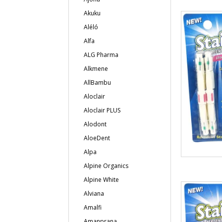
Akuku
Aléló
Alfa
ALG Pharma
Alkmene
AllBambu
Aloclair
Aloclair PLUS
Alodont
AloeDent
Alpa
Alpine Organics
Alpine White
Alviana
Amalfi
Amanprana