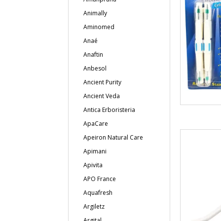
Animally
Aminomed
Anaé
Anaftin
Anbesol
Ancient Purity
Ancient Veda
Antica Erboristeria
ApaCare
Apeiron Natural Care
Apimani
Apivita
APO France
Aquafresh
Argiletz
Argital