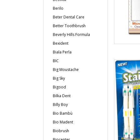
Berilo
Beter Dental Care
Better Toothbrush
Beverly Hills Formula
Bexident
Biala Perla
BIC
Big Moustache
Big Sky
Bigood
Bilka Dent
Billy Boy
Bio Bambù
Bio Madent
Biobrush
Biocenter