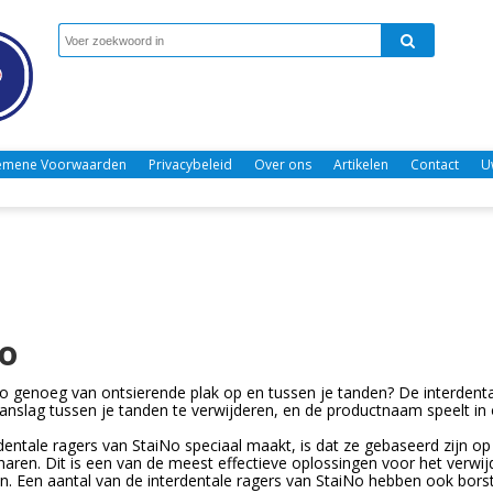
emene Voorwaarden
Privacybeleid
Over ons
Artikelen
Contact
U
o
o genoeg van ontsierende plak op en tussen je tanden? De interdenta
anslag tussen je tanden te verwijderen, en de productnaam speelt in o
dentale ragers van StaiNo speciaal maakt, is dat ze gebaseerd zijn op
lharen. Dit is een van de meest effectieve oplossingen voor het verwij
n. Een aantal van de interdentale ragers van StaiNo hebben ook bors