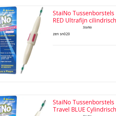
StaiNo Tussenborstels
RED Ultrafijn cilindrisc
StaiNo
zen sn020
StaiNo Tussenborstels
Travel BLUE Cylindrisc