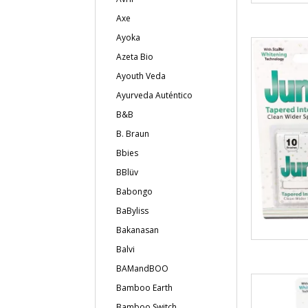
Axe
Ayoka
Azeta Bio
Ayouth Veda
Ayurveda Auténtico
B&B
B. Braun
Bbies
BBlüv
Babongo
BaByliss
Bakanasan
Balvi
BAMandBOO
Bamboo Earth
Bamboo Switch