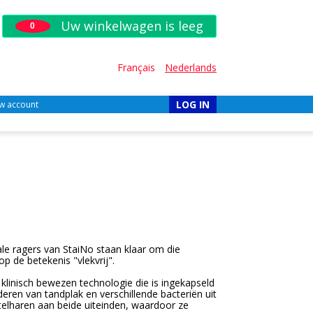
Uw winkelwagen is leeg
0
Français
Nederlands
LOG IN
w account
le ragers van StaiNo staan klaar om die
p de betekenis "vlekvrij".
 klinisch bewezen technologie die is ingekapseld
deren van tandplak en verschillende bacteriën uit
telharen aan beide uiteinden, waardoor ze