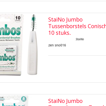
StaiNo Jumbo
Tussenborstels Conisc
10 stuks.
StaiNo
zen sno016
StaiNo Jumbo