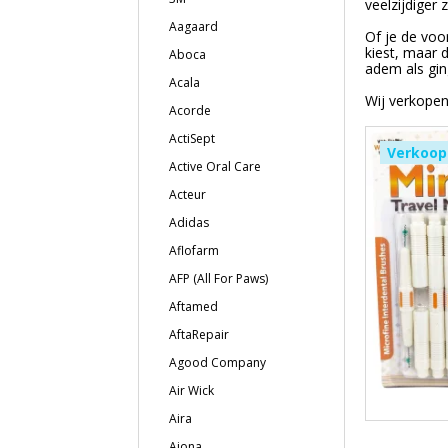
veelzijdiger z
Aagaard
Of je de voor
kiest, maar 
Aboca
adem als ging
Acala
Wij verkopen
Acorde
ActiSept
Verkoop
Active Oral Care
Acteur
Adidas
Aflofarm
AFP (All For Paws)
Aftamed
AftaRepair
Agood Company
Air Wick
Aira
Ajona