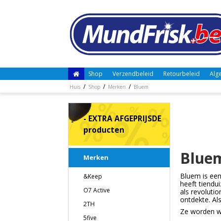
Shop
Verzendbeleid
Retourbeleid
Alg
/
/
/
Huis
Shop
Merken
Bluem
- EXTRA AFGEPRIJSDE
producten
Blue
Merken
Bluem is een
&Keep
heeft tiendu
O7 Active
als revolutio
ontdekte. Al
2TH
Ze worden we
5five