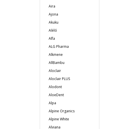
Aira
Ajona
Akuku
Aléló
Alfa
ALG Pharma
Alkmene
AllBambu
Aloclair
Aloclair PLUS
Alodont
AloeDent
Alpa
Alpine Organics
Alpine White
Alviana