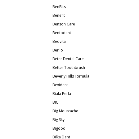
BenBits
Benefit
Benson Care
Bentodent
Beovita
Berilo
Beter Dental Care
Better Toothbrush
Beverly Hills Formula
Bexident
Biala Perla
BIC
Big Moustache
Big Sky
Bigood
Bilka Dent