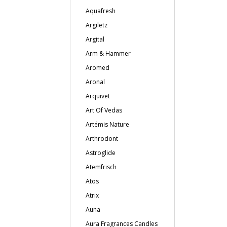
Aquafresh
Argiletz
Argital
Arm & Hammer
Aromed
Aronal
Arquivet
Art Of Vedas
Artémis Nature
Arthrodont
Astroglide
Atemfrisch
Atos
Atrix
Auna
Aura Fragrances Candles