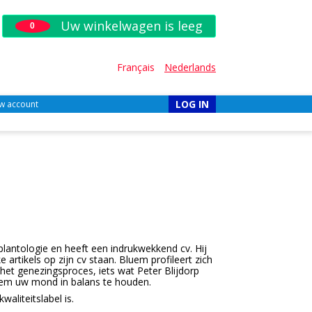
Uw winkelwagen is leeg
0
Français
Nederlands
LOG IN
w account
mplantologie en heeft een indrukwekkend cv. Hij
artikels op zijn cv staan. Bluem profileert zich
 het genezingsproces, iets wat Peter Blijdorp
uem uw mond in balans te houden.
aliteitslabel is.