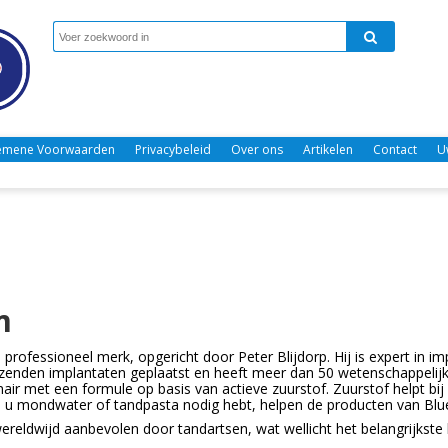
emene Voorwaarden
Privacybeleid
Over ons
Artikelen
Contact
U
m
 professioneel merk, opgericht door Peter Blijdorp. Hij is expert in i
izenden implantaten geplaatst en heeft meer dan 50 wetenschappelijke 
nair met een formule op basis van actieve zuurstof. Zuurstof helpt bij
s u mondwater of tandpasta nodig hebt, helpen de producten van Bl
reldwijd aanbevolen door tandartsen, wat wellicht het belangrijkste kw