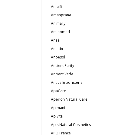
Amalfi
Amanprana
Animally
Aminomed
Anaé
Anaftin
Anbesol
Ancient Purity
Ancient Veda
Antica Erboristeria
ApaCare
Apeiron Natural Care
Apimani
Apivita
Apis Natural Cosmetics
APO France