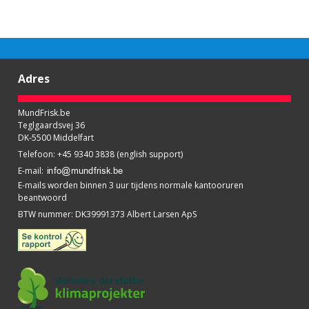
Adres
MundFrisk.be
Teglgaardsvej 36
DK-5500 Middelfart
Telefoon
:
+45 9340 3838 (english support)
E-mail
:
E-mails worden binnen 3 uur tijdens normale kantooruren
beantwoord
BTW nummer
:
DK39991373 Albert Larsen ApS