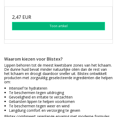
2,47 EUR
Toon artikel
Waarom kiezen voor Blistex?
Lippen behoren tot de meest kwetsbare zones van het lichaam.
De dunne huid bevat minder natuurlijke oliën dan de rest van
het lichaam en droogt daardoor sneller uit. Blistex ontwikkelt
producten met zorgvuldig geselecteerde ingrediënten die helpen
om:
Intensief te hydrateren
Te beschermen tegen uitdroging
Gevoeligheid en irritatie te verzachten
Gebarsten lippen te helpen voorkomen
Te beschermen tegen weer en wind
Langdurig comfort en verzorging te geven
Blistex combineert jarenlange ervaring met moderne formules,