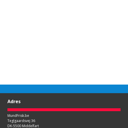
Adres
MundFrisk.be
Teglgaardsvej 36
DK-5500 Middelfart