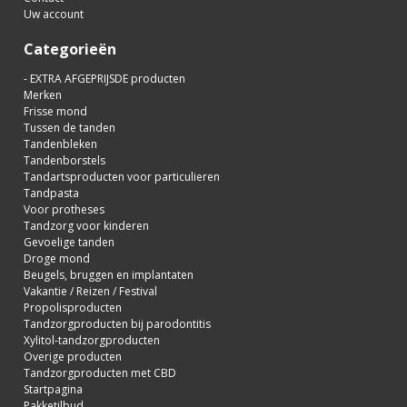
Uw account
Categorieën
- EXTRA AFGEPRIJSDE producten
Merken
Frisse mond
Tussen de tanden
Tandenbleken
Tandenborstels
Tandartsproducten voor particulieren
Tandpasta
Voor protheses
Tandzorg voor kinderen
Gevoelige tanden
Droge mond
Beugels, bruggen en implantaten
Vakantie / Reizen / Festival
Propolisproducten
Tandzorgproducten bij parodontitis
Xylitol-tandzorgproducten
Overige producten
Tandzorgproducten met CBD
Startpagina
Pakketilbud