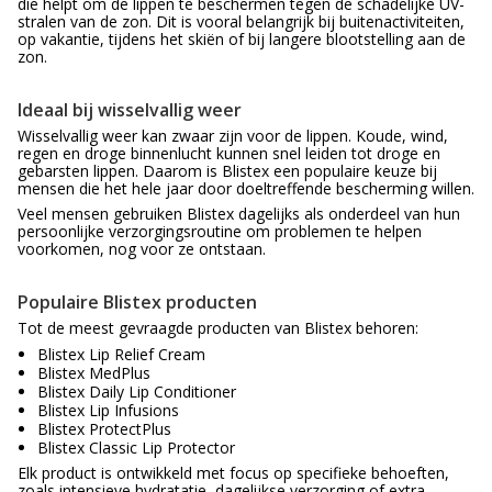
die helpt om de lippen te beschermen tegen de schadelijke UV-
stralen van de zon. Dit is vooral belangrijk bij buitenactiviteiten,
op vakantie, tijdens het skiën of bij langere blootstelling aan de
zon.
Ideaal bij wisselvallig weer
Wisselvallig weer kan zwaar zijn voor de lippen. Koude, wind,
regen en droge binnenlucht kunnen snel leiden tot droge en
gebarsten lippen. Daarom is Blistex een populaire keuze bij
mensen die het hele jaar door doeltreffende bescherming willen.
Veel mensen gebruiken Blistex dagelijks als onderdeel van hun
persoonlijke verzorgingsroutine om problemen te helpen
voorkomen, nog voor ze ontstaan.
Populaire Blistex producten
Tot de meest gevraagde producten van Blistex behoren:
Blistex Lip Relief Cream
Blistex MedPlus
Blistex Daily Lip Conditioner
Blistex Lip Infusions
Blistex ProtectPlus
Blistex Classic Lip Protector
Elk product is ontwikkeld met focus op specifieke behoeften,
zoals intensieve hydratatie, dagelijkse verzorging of extra