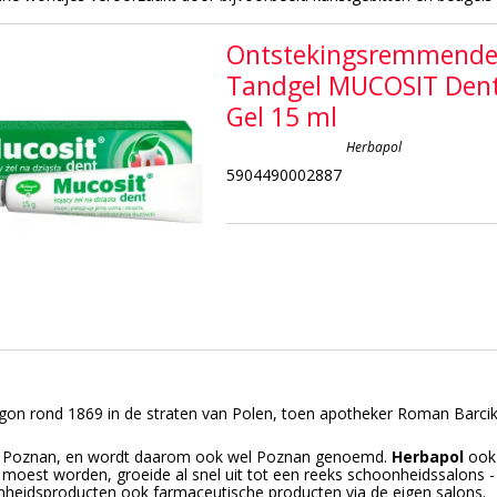
Ontstekingsremmend
Tandgel MUCOSIT Den
Gel 15 ml
Herbapol
5904490002887
gon rond 1869 in de straten van Polen, toen apotheker Roman Barciko
 Poznan, en wordt daarom ook wel Poznan genoemd.
Herbapol
ook
 moest worden, groeide al snel uit tot een reeks schoonheidssalons - e
heidsproducten ook farmaceutische producten via de eigen salons.