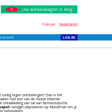
Uw winkelwagen is leeg
0
Français
Nederlands
LOG IN
w account
 nodig tegen ontstekingen? Dan is het
 maken met een van de meest erkende
de ontwikkeling van tal van farmaceutische
bapol
s tandgel uitproberen op MundFrisk om je
 te behandelen.