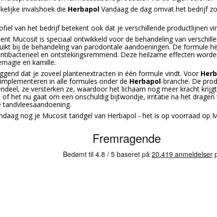
kelijke invalshoek die
Herbapol
Vandaag de dag omvat het bedrijf zow
fiel van het bedrijf betekent ook dat je verschillende productlijnen v
ent Mucosit is speciaal ontwikkeld voor de behandeling van verschil
ikt bij de behandeling van parodontale aandoeningen. De formule h
ntibacterieel en ontstekingsremmend. Deze heilzame effecten worden
bernagie en kamille.
eggend dat je zoveel plantenextracten in één formule vindt. Voor
Herb
 implementeren in alle formules onder de
Herbapol
-branche. De pro
endeel, ze versterken ze, waardoor het lichaam nog meer kracht krij
 of het nu gaat om een onschuldig bijtwondje, irritatie na het dragen
e tandvleesaandoening.
daag nog je Mucosit tandgel van Herbapol - het is op voorraad op M