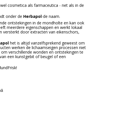
el cosmetica als farmaceutica - net als in de
indt onder de
Herbapol
-de naam.
lende ontstekingen in de mondholte en kan ook
eeft meerdere eigenschappen en werkt lokaal
 versterkt door extracten van eikenschors,
apol
het is altijd vanzelfsprekend geweest om
ducten werken de lichaamseigen processen niet
gt om verschillende wonden en ontstekingen te
 van een kunstgebit of beugel of een
undFrisk!