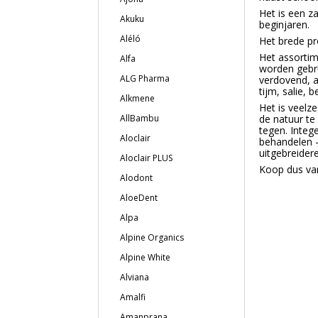
Het is een za
Akuku
beginjaren.
Aléló
Het brede pro
Het assortim
Alfa
worden gebru
ALG Pharma
verdovend, a
tijm, salie, 
Alkmene
Het is veelz
AllBambu
de natuur te
tegen. Integ
Aloclair
behandelen -
uitgebreider
Aloclair PLUS
Koop dus van
Alodont
AloeDent
Alpa
Alpine Organics
Alpine White
Alviana
Amalfi
Amanprana