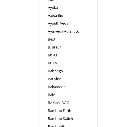
Ayoka
Azeta Bio
Ayouth Veda
Ayurveda Auténtico
B&B
B. Braun
Bbies
BBlüv
Babongo
BaByliss
Bakanasan
Balvi
BAMandBOO
Bamboo Earth
Bamboo Switch
Bambooth