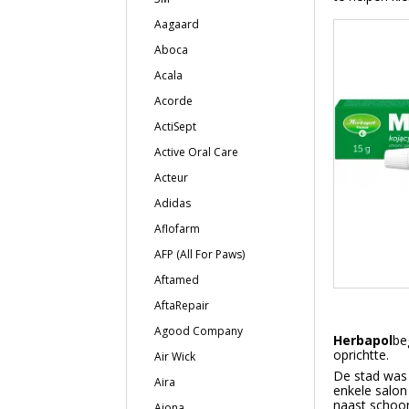
Aagaard
Aboca
Acala
Acorde
ActiSept
Active Oral Care
Acteur
Adidas
Aflofarm
AFP (All For Paws)
Aftamed
AftaRepair
Agood Company
Herbapol
be
oprichtte.
Air Wick
De stad was
Aira
enkele salon
naast schoon
Ajona