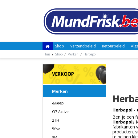
Shop
Verzendbeleid
Retourbeleid
Alg
/
/
/
Huis
Shop
Merken
Herbapol
VERKOOP
Merken
Herb
&Keep
Herbapol -
O7 Active
Ben je een f
2TH
Herbapol
s 
fabrikanten 
5five
producten, 
te helpen kl
3M