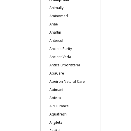
Animally
Aminomed
Anaé
Anaftin
Anbesol
Ancient Purity
Ancient Veda
Antica Erboristeria
ApaCare
Apeiron Natural Care
Apimani
Apivita
APO France
Aquafresh
Argiletz
Argital