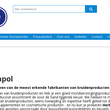
emene Voorwaarden
Privacybeleid
Over ons
Artikelen
Contact
U
apol
 een van de meest erkende fabrikanten van kruidenproducten
an van kruidenproducten en heb je een goed mondverzorgingsproduct
Mucosit assortiment de voor de hand liggende keuze. We hebben te
van kruidenproducten, wiens toewijding en expertise heeft geleid tot 
supplementen en cosmetische producten - en nu kun je proberen
Her
eine wondjes veroorzaakt door bijvoorbeeld kunstgebitten en beugels