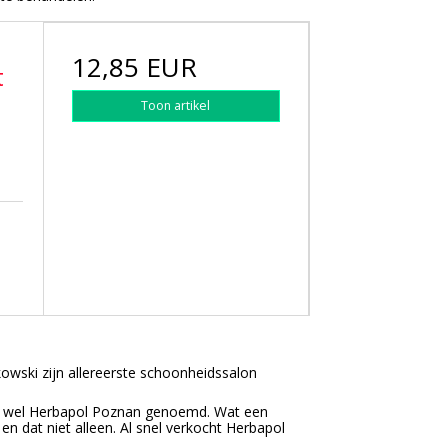
e
12,85 EUR
t
Toon artikel
wski zijn allereerste schoonheidssalon
 wel Herbapol Poznan genoemd. Wat een
n dat niet alleen. Al snel verkocht Herbapol