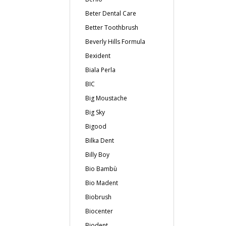
Beter Dental Care
Better Toothbrush
Beverly Hills Formula
Bexident
Biala Perla
BIC
Big Moustache
Big Sky
Bigood
Bilka Dent
Billy Boy
Bio Bambù
Bio Madent
Biobrush
Biocenter
Biodent