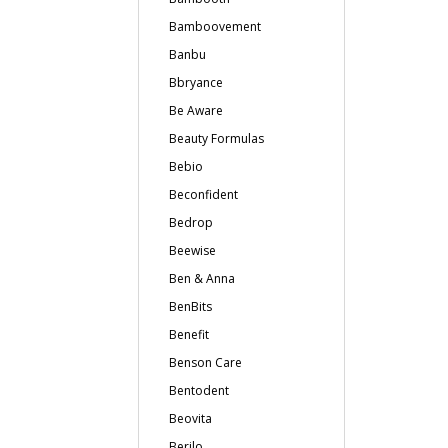
Bamboovement
Banbu
Bbryance
Be Aware
Beauty Formulas
Bebio
Beconfident
Bedrop
Beewise
Ben & Anna
BenBits
Benefit
Benson Care
Bentodent
Beovita
Berilo