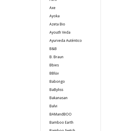
Axe
Ayoka
Azeta Bio
Ayouth Veda
Ayurveda Auténtico
B&B
B. Braun
Bbies
BBlüv
Babongo
BaByliss
Bakanasan
Balvi
BAMandBOO
Bamboo Earth
Bamboo Switch