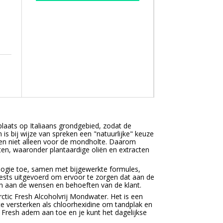
 plaats op Italiaans grondgebied, zodat de
n is bij wijze van spreken een "natuurlijke" keuze
- en niet alleen voor de mondholte. Daarom
ten, waaronder plantaardige oliën en extracten
logie toe, samen met bijgewerkte formules,
tests uitgevoerd om ervoor te zorgen dat aan de
 aan de wensen en behoeften van de klant.
ctic Fresh Alcoholvrij Mondwater. Het is een
te versterken als chloorhexidine om tandplak en
ic Fresh adem aan toe en je kunt het dagelijkse