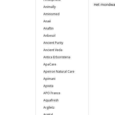
Het mondwate
Animally
Aminomed
Anaé
Anaftin
Anbesol
Ancient Purity
Ancient Veda
Antica Erboristeria
ApaCare
Apeiron Natural Care
Apimani
Apivita
APO France
Aquafresh
Argiletz
Argital