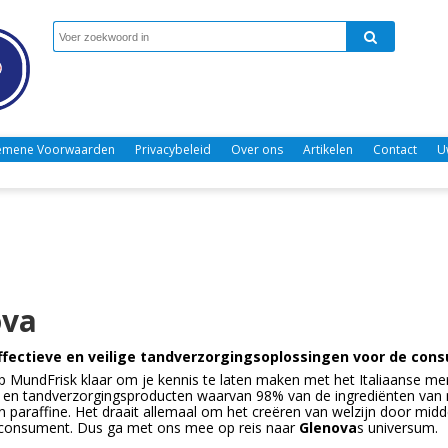
emene Voorwaarden
Privacybeleid
Over ons
Artikelen
Contact
U
ova
Effectieve en veilige tandverzorgingsoplossingen voor de con
p MundFrisk klaar om je kennis te laten maken met het Italiaanse m
en tandverzorgingsproducten waarvan 98% van de ingrediënten van natu
 paraffine. Het draait allemaal om het creëren van welzijn door middel
e consument. Dus ga met ons mee op reis naar
Glenova
s universum.