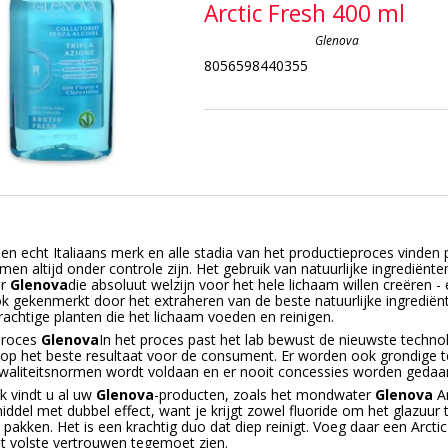
Arctic Fresh 400 ml
Glenova
8056598440355
een echt Italiaans merk en alle stadia van het productieproces vinden
men altijd onder controle zijn. Het gebruik van natuurlijke ingrediënte
or
Glenova
die absoluut welzijn voor het hele lichaam willen creëren 
k gekenmerkt door het extraheren van de beste natuurlijke ingrediën
achtige planten die het lichaam voeden en reinigen.
proces
Glenova
In het proces past het lab bewust de nieuwste techno
ht op het beste resultaat voor de consument. Er worden ook grondige 
aliteitsnormen wordt voldaan en er nooit concessies worden gedaan
 vindt u al uw
Glenova
-producten, zoals het mondwater
Glenova
Ar
del met dubbel effect, want je krijgt zowel fluoride om het glazuur 
 pakken. Het is een krachtig duo dat diep reinigt. Voeg daar een Arct
t volste vertrouwen tegemoet zien.