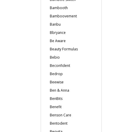
Bambooth
Bamboovement
Banbu
Bbryance
Be Aware
Beauty Formulas
Bebio
Beconfident
Bedrop
Beewise
Ben & Anna
BenBits
Benefit
Benson Care
Bentodent
Beovita