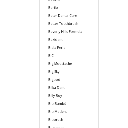
Berilo
Beter Dental Care
Better Toothbrush
Beverly Hills Formula
Bexident
Biala Perla
BIC
Big Moustache
Big Sky
Bigood
Bilka Dent
Billy Boy
Bio Bambù
Bio Madent
Biobrush
Biocenter