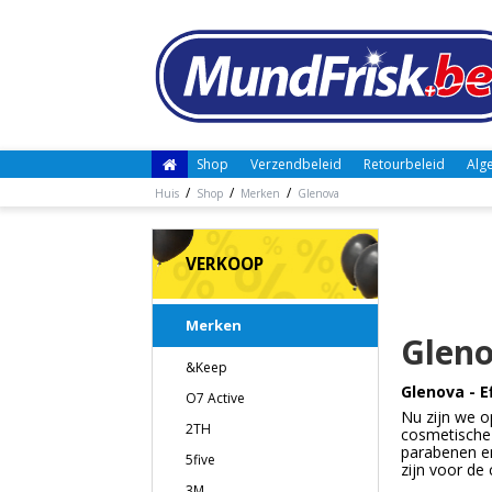
Shop
Verzendbeleid
Retourbeleid
Alg
/
/
/
Huis
Shop
Merken
Glenova
VERKOOP
Merken
Glen
&Keep
Glenova - 
O7 Active
Nu zijn we o
2TH
cosmetische 
parabenen en
5five
zijn voor d
3M