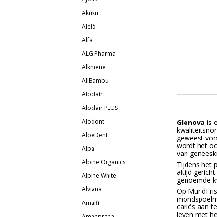
Akuku
Aléló
Alfa
ALG Pharma
Alkmene
AllBambu
Aloclair
Aloclair PLUS
Alodont
Glenova
is 
kwaliteitsnor
AloeDent
geweest vo
wordt het oo
Alpa
van geneeskr
Alpine Organics
Tijdens het 
altijd geric
Alpine White
genoemde kw
Alviana
Op MundFrisk
mondspoelmid
Amalfi
cariës aan te
leven met he
Amanprana