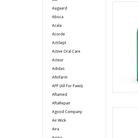
Aagaard
Aboca
Acala
Acorde
ActiSept
Active Oral Care
Acteur
Adidas
Aflofarm
AFP (All For Paws)
Aftamed
AftaRepair
Agood Company
Air Wick
Aira
Ajona