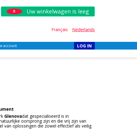
Uw winkelwagen is leeg
0
Français
Nederlands
LOG IN
w account
sument
erk
Glenova
dat gespecialiseerd is in
urlijke oorsprong zijn en die vrij zijn van
 van oplossingen die zowel effectief als veilig