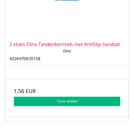
2 stuks Elina Tandenborstels met AntiSlip handvat
Elina
4326470639158
1,56 EUR
Toon artikel