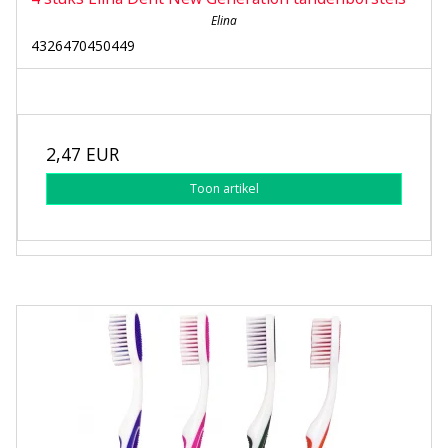
Elina
4326470450449
2,47 EUR
Toon artikel