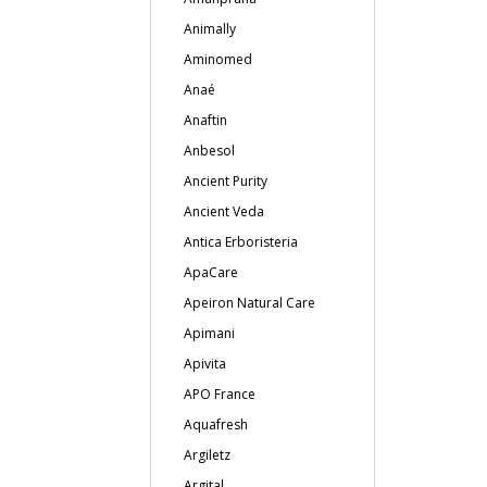
Animally
Aminomed
Anaé
Anaftin
Anbesol
Ancient Purity
Ancient Veda
Antica Erboristeria
ApaCare
Apeiron Natural Care
Apimani
Apivita
APO France
Aquafresh
Argiletz
Argital