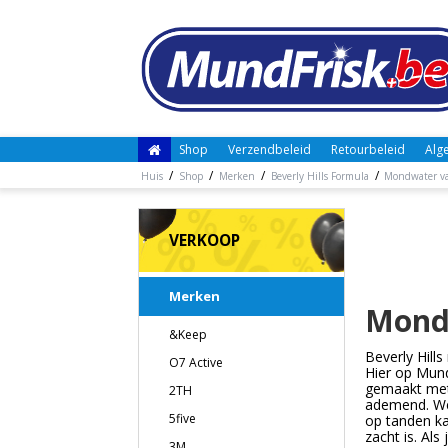
Shop
Verzendbeleid
Retourbeleid
Alg
/
/
/
/
Huis
Shop
Merken
Beverly Hills Formula
Mondwater va
VERKOOP
Merken
Mondw
&Keep
Beverly Hill
O7 Active
Hier op Mund
gemaakt met 
2TH
ademend. We 
5five
op tanden kan
zacht is. Als
3M