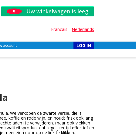
Uw winkelwagen is leeg
0
Français
Nederlands
LOG IN
w account
la
la. We verkopen de zwarte versie, die is
e, koffie en rode wijn, en houdt frisk ook lang
echte adem te verwijderen, maar ook vlekken
kwaliteitsproduct dat tegelijkertijd effectief en
e meer zien door op de link te klikken.