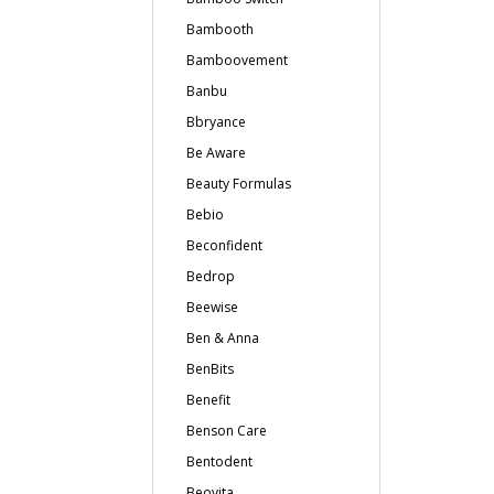
Bambooth
Bamboovement
Banbu
Bbryance
Be Aware
Beauty Formulas
Bebio
Beconfident
Bedrop
Beewise
Ben & Anna
BenBits
Benefit
Benson Care
Bentodent
Beovita