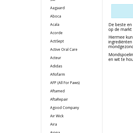
Aagaard
Aboca
De beste en 
Acala
op de markt w
Acorde
Hiermee kun 
ActiSept
ingrediënten
mondgezondh
Active Oral Care
Mondspoeling
Acteur
en wit te ho
Adidas
Aflofarm
AFP (All For Paws)
Aftamed
AftaRepair
Agood Company
Air Wick
Aira
Ajona