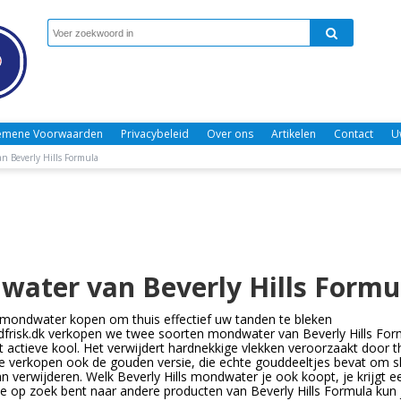
emene Voorwaarden
Privacybeleid
Over ons
Artikelen
Contact
U
n Beverly Hills Formula
ater van Beverly Hills Formu
s mondwater kopen om thuis effectief uw tanden te bleken
frisk.dk verkopen we twee soorten mondwater van Beverly Hills Formu
actieve kool. Het verwijdert hardnekkige vlekken veroorzaakt door the
verkopen ook de gouden versie, die echte gouddeeltjes bevat om sl
 verwijderen. Welk Beverly Hills mondwater je ook koopt, je krijgt een 
 je op zoek bent naar andere producten van Beverly Hills Formula kun j