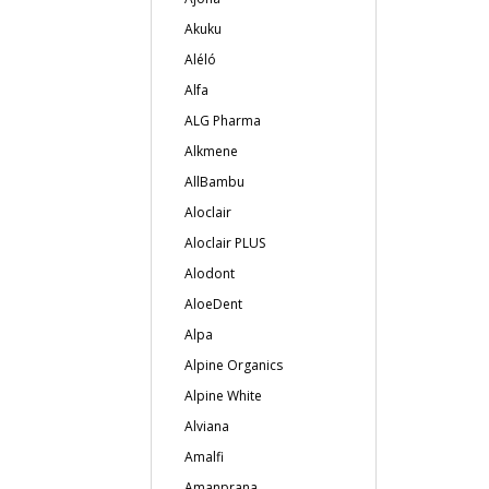
Akuku
Aléló
Alfa
ALG Pharma
Alkmene
AllBambu
Aloclair
Aloclair PLUS
Alodont
AloeDent
Alpa
Alpine Organics
Alpine White
Alviana
Amalfi
Amanprana