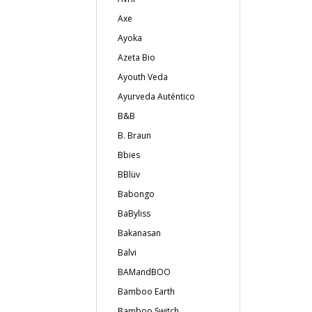
Axe
Ayoka
Azeta Bio
Ayouth Veda
Ayurveda Auténtico
B&B
B. Braun
Bbies
BBlüv
Babongo
BaByliss
Bakanasan
Balvi
BAMandBOO
Bamboo Earth
Bamboo Switch