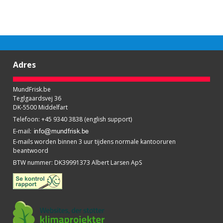
Adres
MundFrisk.be
Teglgaardsvej 36
DK-5500 Middelfart
Telefoon
:
+45 9340 3838 (english support)
E-mail
:
E-mails worden binnen 3 uur tijdens normale kantooruren
beantwoord
BTW nummer
:
DK39991373 Albert Larsen ApS