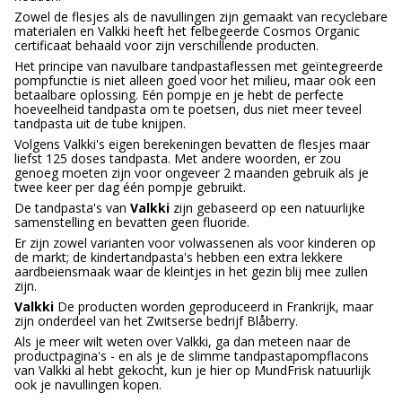
Zowel de flesjes als de navullingen zijn gemaakt van recyclebare
materialen en Valkki heeft het felbegeerde Cosmos Organic
certificaat behaald voor zijn verschillende producten.
Het principe van navulbare tandpastaflessen met geïntegreerde
pompfunctie is niet alleen goed voor het milieu, maar ook een
betaalbare oplossing. Eén pompje en je hebt de perfecte
hoeveelheid tandpasta om te poetsen, dus niet meer teveel
tandpasta uit de tube knijpen.
Volgens Valkki's eigen berekeningen bevatten de flesjes maar
liefst 125 doses tandpasta. Met andere woorden, er zou
genoeg moeten zijn voor ongeveer 2 maanden gebruik als je
twee keer per dag één pompje gebruikt.
De tandpasta's van
Valkki
zijn gebaseerd op een natuurlijke
samenstelling en bevatten geen fluoride.
Er zijn zowel varianten voor volwassenen als voor kinderen op
de markt; de kindertandpasta's hebben een extra lekkere
aardbeiensmaak waar de kleintjes in het gezin blij mee zullen
zijn.
Valkki
De producten worden geproduceerd in Frankrijk, maar
zijn onderdeel van het Zwitserse bedrijf Blåberry.
Als je meer wilt weten over Valkki, ga dan meteen naar de
productpagina's - en als je de slimme tandpastapompflacons
van Valkki al hebt gekocht, kun je hier op MundFrisk natuurlijk
ook je navullingen kopen.