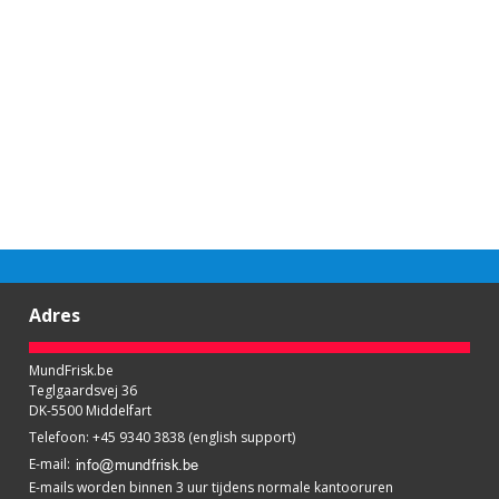
Adres
MundFrisk.be
Teglgaardsvej 36
DK-5500 Middelfart
Telefoon
:
+45 9340 3838 (english support)
E-mail
:
E-mails worden binnen 3 uur tijdens normale kantooruren