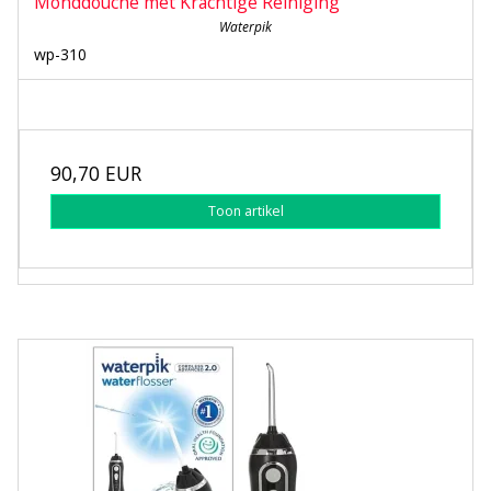
Monddouche met Krachtige Reiniging
Waterpik
wp-310
90,70 EUR
Toon artikel