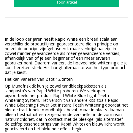
Toon artikel
In de loop der jaren heeft Rapid White een breed scala aan
verschillende productlijnen gepresenteerd die in principe op
hetzelfde principe zijn gebaseerd, maar verkrijgbaar zijn in
zowel minder geavanceerde als meer geavanceerde versies,
afhankelijk van of je een beginner of een meer ervaren
gebruiker bent. Daarom varieert de hoeveelheid whitening die je
kunt bereiken sterk. Het hangt allemaal af van het type product
dat je kiest.
Het kan variëren van 2 tot 12 tinten.
Op Mundfrisk.dk kun je zowel tandbleekpakketten als
tandpasta's van Rapid White proberen. We verkopen
bijvoorbeeld het product Rapid White Blue Light Teeth
Whitening System. Het verschilt van andere kits zoals Rapid
White Bleaching Power Set Instant Teeth Whitening doordat het
niet de traditionele mondbakjes bevat, maar in plaats daarvan
alleen bestaat uit een zogenaamde versneller in de vorm van
natriumchloriet, dat in contact met de bleekgel (als alternatief
de zelfoplossende strips van Rapid White) en blauw licht wordt
geactiveerd en het blekende effect begint.