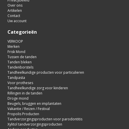
Privacybeleid
Over ons
Artikelen
Contact
Uw account
Categorieën
VERKOOP
Merken
Frisk Mond
Tussen de tanden
Tanden bleken
Tandenborstels
Tandheelkundige producten voor particulieren
Tandpasta
Voor protheses
Tandheelkundige zorg voor kinderen
Rillingen in de tanden
Droge mond
Beugels, bruggen en implantaten
Vakantie / Reizen / Festival
Propolis Producten
Tandverzorgingsproducten voor parodontitis
Xylitol tandverzorgingsproducten