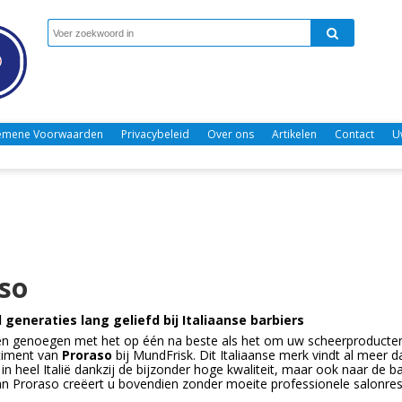
emene Voorwaarden
Privacybeleid
Over ons
Artikelen
Contact
U
so
l generaties lang geliefd bij Italiaanse barbiers
 genoegen met het op één na beste als het om uw scheerproducten g
timent van
Proraso
bij MundFrisk. Dit Italiaanse merk vindt al meer 
in heel Italië dankzij de bijzonder hoge kwaliteit, maar ook naar de 
n Proraso creëert u bovendien zonder moeite professionele salonresul