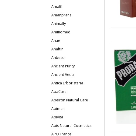
Amalfi
Amanprana
Animally
Aminomed
Anaé
Anaftin
Anbesol
Ancient Purity
Ancient Veda
Antica Erboristeria
ApaCare
Apeiron Natural Care
Apimani
Apivita
Apis Natural Cosmetics
APO France