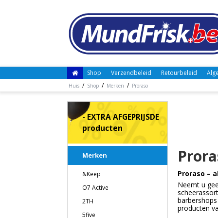
Shop
Verzendbeleid
Retourbeleid
Alg
/
/
/
Huis
Shop
Merken
Proraso
- EXTRA AFGEPRIJSDE
producten
Prora
Merken
Proraso – a
&Keep
Neemt u geen
O7 Active
scheerassor
barbershops 
2TH
producten va
5five