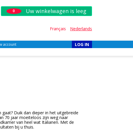
Uw winkelwagen is leeg
0
Français
Nederlands
LOG IN
w account
aat? Duik dan dieper in het uitgebreide
dan 70 jaar moeiteloos zijn weg naar
badkamer van heel wat Italianen. Met de
taten bij u thuis.