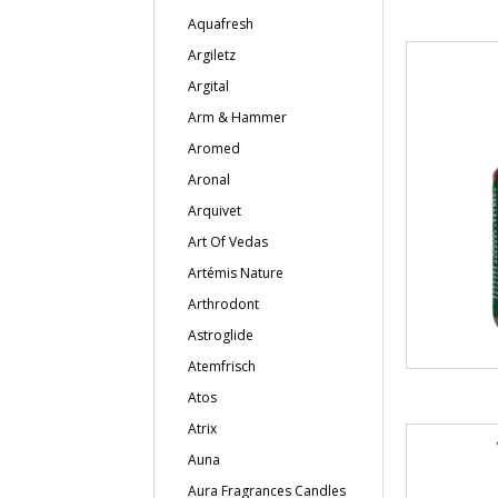
Aquafresh
Argiletz
Argital
Arm & Hammer
Aromed
Aronal
Arquivet
Art Of Vedas
Artémis Nature
Arthrodont
Astroglide
Atemfrisch
Atos
Atrix
Auna
Aura Fragrances Candles