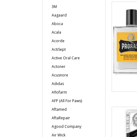
3M
Aagaard
Aboca
Acala
Acorde
ActiSept
Active Oral Care
Actoner
Acusnore
Adidas
Aflofarm
AFP (All For Paws)
Aftamed
AftaRepair
Agood Company
Air Wick