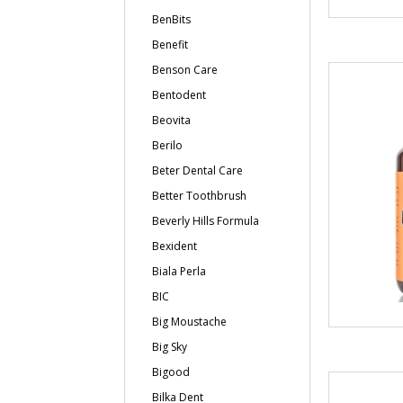
BenBits
Benefit
Benson Care
Bentodent
Beovita
Berilo
Beter Dental Care
Better Toothbrush
Beverly Hills Formula
Bexident
Biala Perla
BIC
Big Moustache
Big Sky
Bigood
Bilka Dent