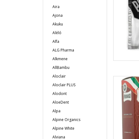
Aira
Ajona
Akuku
Aléló
Alfa
ALG Pharma
Alkmene
AllBambu
Aloclair
Aloclair PLUS
Alodont
AloeDent
Alpa
Alpine Organics
Alpine White
Alviana