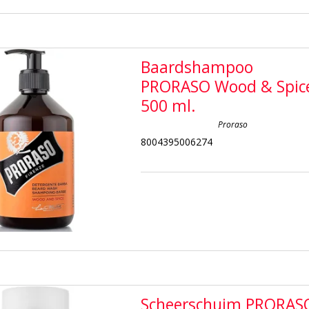
Baardshampoo
PRORASO Wood & Spic
500 ml.
Proraso
8004395006274
Scheerschuim PRORAS