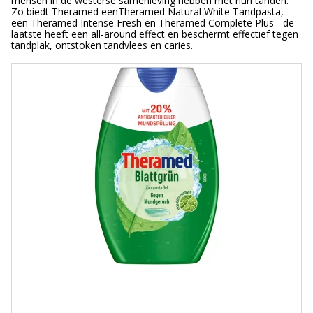
mensen in de westerse samenleving hebben met hun tanden.
Zo biedt Theramed eenTheramed Natural White Tandpasta,
een Theramed Intense Fresh en Theramed Complete Plus - de
laatste heeft een all-around effect en beschermt effectief tegen
tandplak, ontstoken tandvlees en cariës.