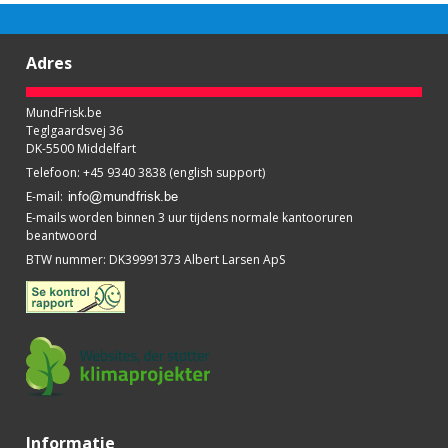
Adres
MundFrisk.be
Teglgaardsvej 36
DK-5500 Middelfart
Telefoon
:
+45 9340 3838 (english support)
E-mail
:
E-mails worden binnen 3 uur tijdens normale kantooruren
beantwoord
BTW nummer
:
DK39991373 Albert Larsen ApS
Informatie