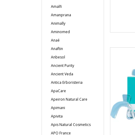
Amalfi
Amanprana
Animally
Aminomed
Anaé
Anaftin
Anbesol
Ancient Purity
Ancient Veda
Antica Erboristeria
ApaCare
Apeiron Natural Care
Apimani
Apivita
Apis Natural Cosmetics
APO France