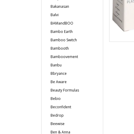
Bakanasan
Balvi
BAMandBOO
Bambo Earth
Bamboo Switch
Bambooth
Bamboovement
Banbu
Bbryance
Be Aware
Beauty Formulas
Bebio
Beconfident
Bedrop
Beewise
Ben & Anna