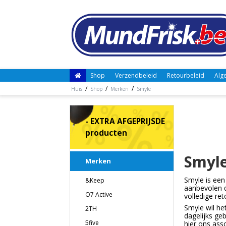
Shop
Verzendbeleid
Retourbeleid
Alg
/
/
/
Huis
Shop
Merken
Smyle
- EXTRA AFGEPRIJSDE
producten
Smyl
Merken
Smyle is een
&Keep
aanbevolen d
O7 Active
volledige re
Smyle wil he
2TH
dagelijks ge
5five
hier ons ass