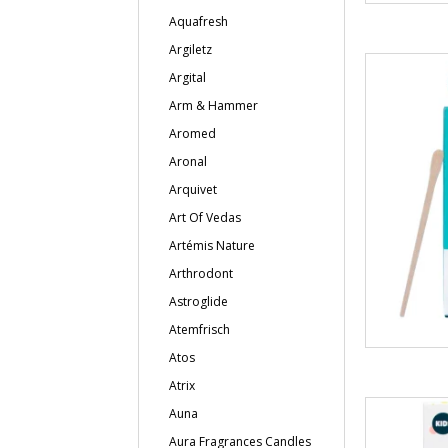
Aquafresh
Argiletz
Argital
Arm & Hammer
Aromed
Aronal
Arquivet
Art Of Vedas
Artémis Nature
Arthrodont
Astroglide
Atemfrisch
Atos
Atrix
Auna
Aura Fragrances Candles