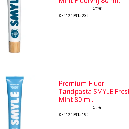
Mint Fluorvrij 80 ml.
Smyle
8721249915239
Premium Fluor
Tandpasta SMYLE Fres
Mint 80 ml.
Smyle
8721249915192