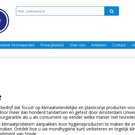
emene Voorwaarden
Privacybeleid
Over ons
Artikelen
Contact
U
e
 bedrijf dat focust op klimaatvriendelijke en plasticvrije producten 
oor meer dan honderd tandartsen en getest door Amsterdam Universit
tourgarantie als u als consument op eender welke manier niet tevrede
t klimaatprobleem aanpakken door hygiëneproducten te maken die eve
bruiken. Ontdek hoe u uw mondhygiëne kunt verbeteren en tegelijk klim
ortiment van Smyle.