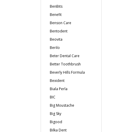
BenBits
Benefit
Benson Care
Bentodent
Beovita
Berilo
Beter Dental Care
Better Toothbrush
Beverly Hills Formula
Bexident
Biala Perla
BIC
Big Moustache
Big Sky
Bigood
Bilka Dent