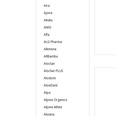
Aira
Ajona
Akuku
Aléló
Alfa
ALG Pharma
Alkmene
AllBambu
Aloclair
Aloclair PLUS
Alodont
AloeDent
Alpa
Alpine Organics
Alpine White
Alviana