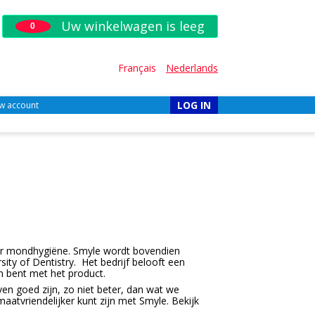
Uw winkelwagen is leeg
0
Français
Nederlands
LOG IN
w account
voor mondhygiëne. Smyle wordt bovendien
y of Dentistry. Het bedrijf belooft een
n bent met het product.
n goed zijn, zo niet beter, dan wat we
aatvriendelijker kunt zijn met Smyle. Bekijk