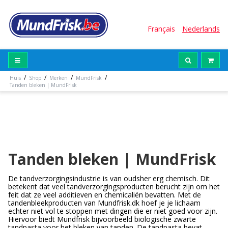
Français
Nederlands
/
/
/
/
Huis
Shop
Merken
MundFrisk
Tanden bleken | MundFrisk
Tanden bleken | MundFrisk
De tandverzorgingsindustrie is van oudsher erg chemisch. Dit
betekent dat veel tandverzorgingsproducten berucht zijn om het
feit dat ze veel additieven en chemicaliën bevatten. Met de
tandenbleekproducten van Mundfrisk.dk hoef je je lichaam
echter niet vol te stoppen met dingen die er niet goed voor zijn.
Hiervoor biedt Mundfrisk bijvoorbeeld biologische zwarte
tandpasta voor het bleken van tanden. De tandpasta bevat