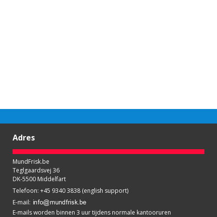
Adres
MundFrisk.be
Teglgaardsvej 36
DK-5500 Middelfart
Telefoon
:
+45 9340 3838 (english support)
E-mail
:
E-mails worden binnen 3 uur tijdens normale kantooruren