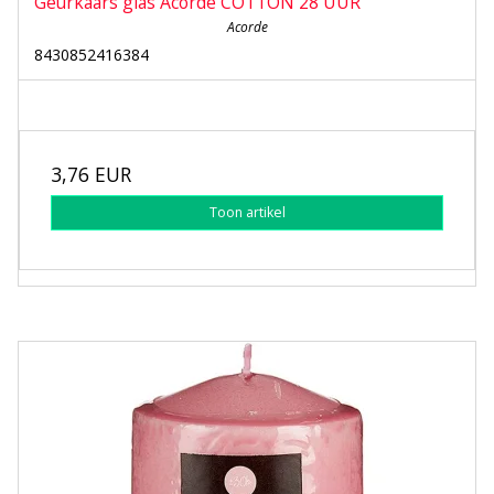
Geurkaars glas Acorde COTTON 28 UUR
Acorde
8430852416384
3,76 EUR
Toon artikel