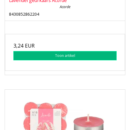
Lavendel geurkaars Acorde
Acorde
8430852862204
3,24 EUR
Toon artikel