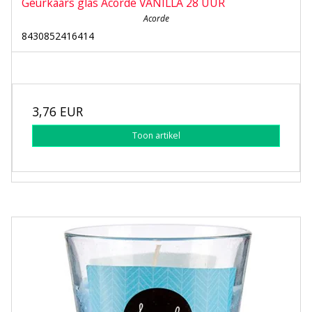
Geurkaars glas Acorde VANILLA 28 UUR
Acorde
8430852416414
3,76 EUR
Toon artikel