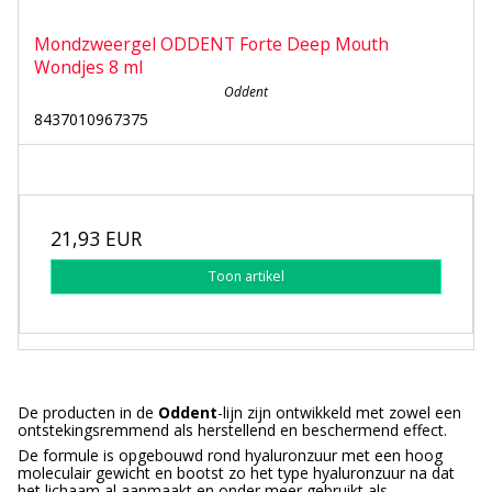
Mondzweergel ODDENT Forte Deep Mouth
Wondjes 8 ml
Oddent
8437010967375
21,93 EUR
Toon artikel
De producten in de
Oddent
-lijn zijn ontwikkeld met zowel een
ontstekingsremmend als herstellend en beschermend effect.
De formule is opgebouwd rond hyaluronzuur met een hoog
moleculair gewicht en bootst zo het type hyaluronzuur na dat
het lichaam al aanmaakt en onder meer gebruikt als