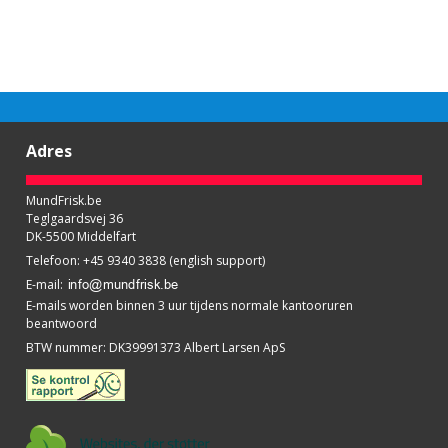
Adres
MundFrisk.be
Teglgaardsvej 36
DK-5500 Middelfart
Telefoon
:
+45 9340 3838 (english support)
E-mail
:
E-mails worden binnen 3 uur tijdens normale kantooruren
beantwoord
BTW nummer
:
DK39991373 Albert Larsen ApS