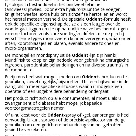
fysiologisch bestanddeel in het bindweefsel in het
tandvleesslijmvlies. Door extra hyaluronzuur toe te voegen,
krijgt het weefsel extra hulp om zichzelf te herstellen en wordt
het herstel meteen versneld. De speciale
Oddent
-formule heeft
ook de specifieke eigenschap dat ze als een laagje over de
wonde gaat liggen en die op natuurlijke wijze beschermt tegen
externe factoren zoals zure voedingsmiddelen, die de pijn bij
verschillende types mondzweren kunnen verergeren, waaronder
aften, koortsblaasjes en blaren, evenals andere toxines en
micro-organismen.
De mondgel en mondspray uit de
Oddent
-lijn zijn hier bij
MundFrisk te koop en zijn bedoeld voor gebruik na chirurgische
ingrepen, parodontale behandelingen en na diverse trauma’s in
de mondholte.
Er zijn dus heel wat mogelijkheden om
Oddent
s producten te
gebruiken, zowel dagelijks, bijvoorbeeld bij een bijtwonde in de
wang, als in meer specifieke situaties waarin u mogelijk een
operatie of een uitgebreidere behandeling ondergaat.
Het product richt zich op alle consumenten, al moet u als u
zwanger bent of diabetes hebt mogelijk bepaalde
voorzorgsmaatregelen nemen.
Of u nu kiest voor de
Oddent
-spray of -gel, aanbrengen is heel
eenvoudig. U kunt sprayen of de precisie-applicator van de gel
gebruiken om een gerichtere behandeling van het getroffen
gebied te verzekeren.