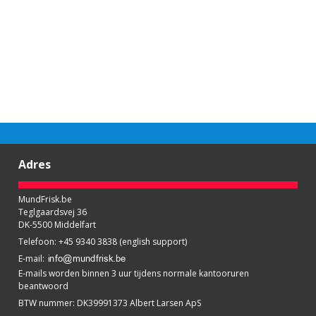
Adres
MundFrisk.be
Teglgaardsvej 36
DK-5500 Middelfart
Telefoon
:
+45 9340 3838 (english support)
E-mail
:
E-mails worden binnen 3 uur tijdens normale kantooruren
beantwoord
BTW nummer
:
DK39991373 Albert Larsen ApS