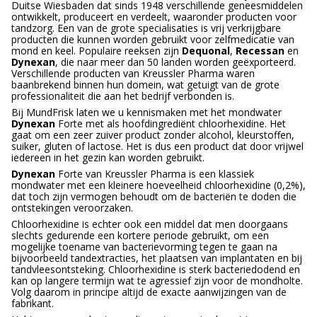
Duitse Wiesbaden dat sinds 1948 verschillende geneesmiddelen
ontwikkelt, produceert en verdeelt, waaronder producten voor
tandzorg. Een van de grote specialisaties is vrij verkrijgbare
producten die kunnen worden gebruikt voor zelfmedicatie van
mond en keel. Populaire reeksen zijn
Dequonal
,
Recessan
en
Dynexan
, die naar meer dan 50 landen worden geëxporteerd.
Verschillende producten van Kreussler Pharma waren
baanbrekend binnen hun domein, wat getuigt van de grote
professionaliteit die aan het bedrijf verbonden is.
Bij MundFrisk laten we u kennismaken met het mondwater
Dynexan
Forte met als hoofdingrediënt chloorhexidine. Het
gaat om een zeer zuiver product zonder alcohol, kleurstoffen,
suiker, gluten of lactose. Het is dus een product dat door vrijwel
iedereen in het gezin kan worden gebruikt.
Dynexan
Forte van Kreussler Pharma is een klassiek
mondwater met een kleinere hoeveelheid chloorhexidine (0,2%),
dat toch zijn vermogen behoudt om de bacteriën te doden die
ontstekingen veroorzaken.
Chloorhexidine is echter ook een middel dat men doorgaans
slechts gedurende een kortere periode gebruikt, om een
mogelijke toename van bacterievorming tegen te gaan na
bijvoorbeeld tandextracties, het plaatsen van implantaten en bij
tandvleesontsteking. Chloorhexidine is sterk bacteriedodend en
kan op langere termijn wat te agressief zijn voor de mondholte.
Volg daarom in principe altijd de exacte aanwijzingen van de
fabrikant.