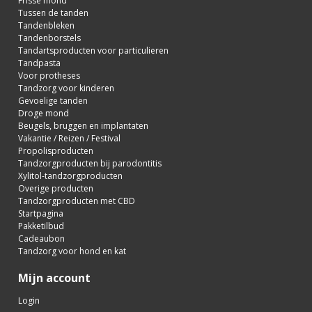
Frisse mond
Tussen de tanden
Tandenbleken
Tandenborstels
Tandartsproducten voor particulieren
Tandpasta
Voor protheses
Tandzorg voor kinderen
Gevoelige tanden
Droge mond
Beugels, bruggen en implantaten
Vakantie / Reizen / Festival
Propolisproducten
Tandzorgproducten bij parodontitis
Xylitol-tandzorgproducten
Overige producten
Tandzorgproducten met CBD
Startpagina
Pakketilbud
Cadeaubon
Tandzorg voor hond en kat
Mijn account
Login