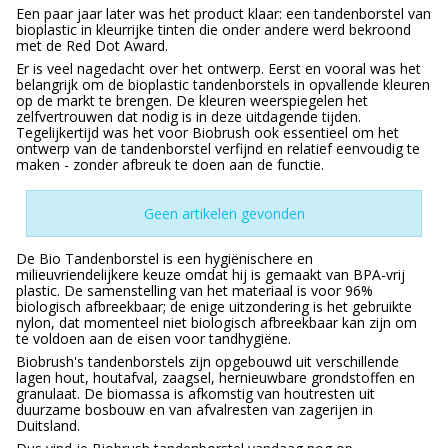
Een paar jaar later was het product klaar: een tandenborstel van
bioplastic in kleurrijke tinten die onder andere werd bekroond
met de Red Dot Award.
Er is veel nagedacht over het ontwerp. Eerst en vooral was het
belangrijk om de bioplastic tandenborstels in opvallende kleuren
op de markt te brengen. De kleuren weerspiegelen het
zelfvertrouwen dat nodig is in deze uitdagende tijden.
Tegelijkertijd was het voor Biobrush ook essentieel om het
ontwerp van de tandenborstel verfijnd en relatief eenvoudig te
maken - zonder afbreuk te doen aan de functie.
Geen artikelen gevonden
De Bio Tandenborstel is een hygiënischere en
milieuvriendelijkere keuze omdat hij is gemaakt van BPA-vrij
plastic. De samenstelling van het materiaal is voor 96%
biologisch afbreekbaar; de enige uitzondering is het gebruikte
nylon, dat momenteel niet biologisch afbreekbaar kan zijn om
te voldoen aan de eisen voor tandhygiëne.
Biobrush's tandenborstels zijn opgebouwd uit verschillende
lagen hout, houtafval, zaagsel, hernieuwbare grondstoffen en
granulaat. De biomassa is afkomstig van houtresten uit
duurzame bosbouw en van afvalresten van zagerijen in
Duitsland.