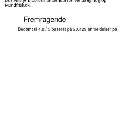
Dus vind je Biobrush tandenborstel vandaag nog op
Mundfrisk.dk!