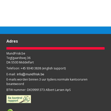
Adres
MundFrisk.be
Teglgaardsvej 36
DK-5500 Middelfart
Telefoon
:
+45 9340 3838 (english support)
E-mail
:
E-mails worden binnen 3 uur tijdens normale kantooruren
beantwoord
BTW nummer
:
DK39991373 Albert Larsen ApS