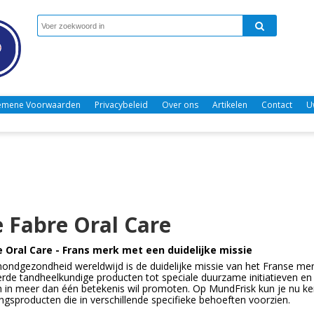
emene Voorwaarden
Privacybeleid
Over ons
Artikelen
Contact
U
e Fabre Oral Care
e Oral Care - Frans merk met een duidelijke missie
ndgezondheid wereldwijd is de duidelijke missie van het Franse merk
erde tandheelkundige producten tot speciale duurzame initiatieven en
h in meer dan één betekenis wil promoten. Op MundFrisk kun je nu 
ngsproducten die in verschillende specifieke behoeften voorzien.