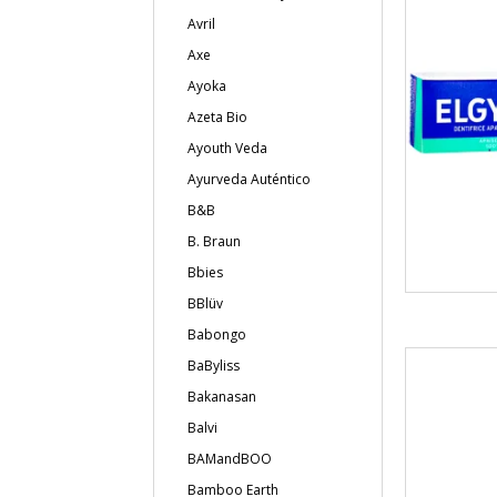
Avril
Axe
Ayoka
Azeta Bio
Ayouth Veda
Ayurveda Auténtico
B&B
B. Braun
Bbies
BBlüv
Babongo
BaByliss
Bakanasan
Balvi
BAMandBOO
Bamboo Earth