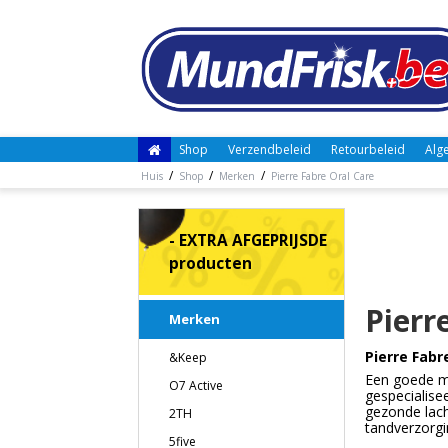
Shop
Verzendbeleid
Retourbeleid
Alg
/
/
/
Huis
Shop
Merken
Pierre Fabre Oral Care
- EXTRA AFGEPRIJSDE
producten
Pierr
Merken
Pierre Fabr
&Keep
Een goede mo
O7 Active
gespecialise
gezonde lac
2TH
tandverzorgi
5five