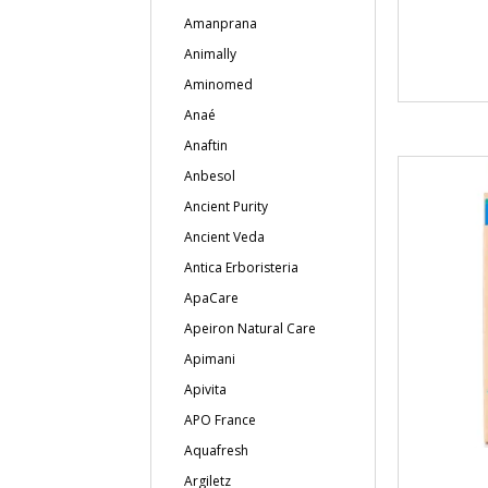
Amanprana
Animally
Aminomed
Anaé
Anaftin
Anbesol
Ancient Purity
Ancient Veda
Antica Erboristeria
ApaCare
Apeiron Natural Care
Apimani
Apivita
APO France
Aquafresh
Argiletz