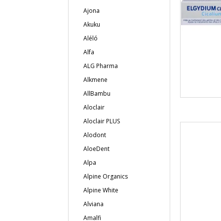
Ajona
Akuku
Aléló
Alfa
ALG Pharma
Alkmene
AllBambu
Aloclair
Aloclair PLUS
Alodont
AloeDent
Alpa
Alpine Organics
Alpine White
Alviana
Amalfi