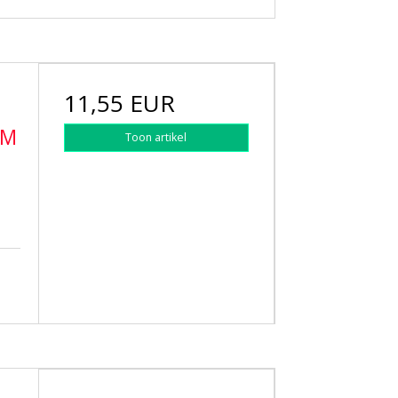
11,55 EUR
UM
Toon artikel
a