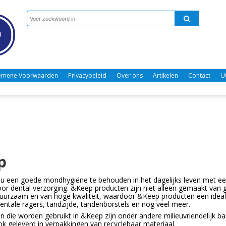
emene Voorwaarden
Privacybeleid
Over ons
Artikelen
Contact
U
p
u een goede mondhygiëne te behouden in het dagelijks leven met een
or dental verzorging. &Keep producten zijn niet alleen gemaakt van 
duurzaam en van hoge kwaliteit, waardoor &Keep producten een ideale 
entale ragers, tandzijde, tandenborstels en nog veel meer.
n die worden gebruikt in &Keep zijn onder andere milieuvriendelij
k geleverd in verpakkingen van recyclebaar materiaal.