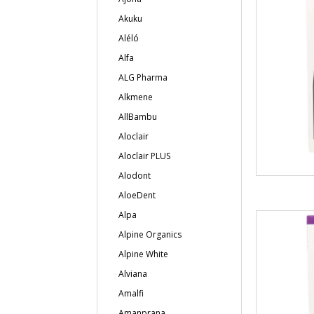
Akuku
Aléló
Alfa
ALG Pharma
Alkmene
AllBambu
Aloclair
Aloclair PLUS
Alodont
AloeDent
Alpa
Alpine Organics
Alpine White
Alviana
Amalfi
Amanprana