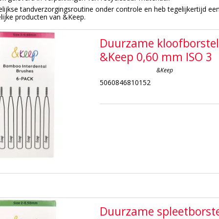
elijkse tandverzorgingsroutine onder controle en heb tegelijkertijd e
elijke producten van &Keep.
Duurzame kloofborstel
&Keep 0,60 mm ISO 3
&Keep
5060846810152
Duurzame spleetborste