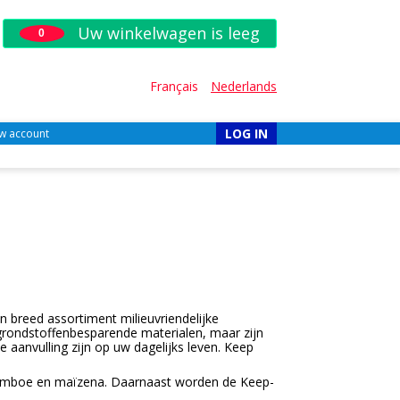
Uw winkelwagen is leeg
0
Français
Nederlands
LOG IN
w account
 breed assortiment milieuvriendelijke
grondstoffenbesparende materialen, maar zijn
aanvulling zijn op uw dagelijks leven. Keep
k bamboe en maïzena. Daarnaast worden de Keep-