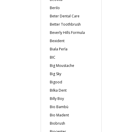
Berilo
Beter Dental Care
Better Toothbrush
Beverly Hills Formula
Bexident
Biala Perla
BIC
Big Moustache
Big Sky
Bigood
Bilka Dent
Billy Boy
Bio Bambù
Bio Madent
Biobrush
Biocenter