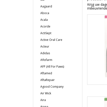
Krijg uw dag
Aagaard
milieuvriend
Aboca
Acala
Acorde
ActiSept
Active Oral Care
Acteur
Adidas
Aflofarm
AFP (All For Paws)
Aftamed
AftaRepair
Agood Company
Air Wick
Aira
Ajona