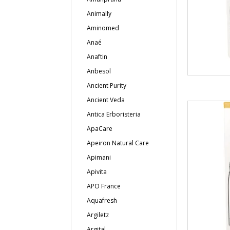
Animally
Aminomed
Anaé
Anaftin
Anbesol
Ancient Purity
Ancient Veda
Antica Erboristeria
ApaCare
Apeiron Natural Care
Apimani
Apivita
APO France
Aquafresh
Argiletz
Argital