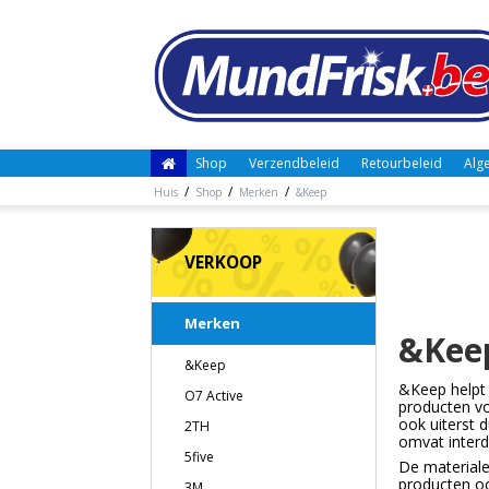
Shop
Verzendbeleid
Retourbeleid
Alg
/
/
/
Huis
Shop
Merken
&Keep
VERKOOP
Merken
&Kee
&Keep
&Keep helpt 
O7 Active
producten vo
ook uiterst 
2TH
omvat interd
5five
De materiale
producten oo
3M