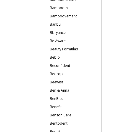
Bambooth
Bamboovement
Banbu
Bbryance
Be Aware
Beauty Formulas
Bebio
Beconfident
Bedrop
Beewise
Ben & Anna
BenBits
Benefit
Benson Care
Bentodent
Beovita