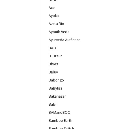
Axe
Ayoka
Azeta Bio
Ayouth Veda
Ayurveda Auténtico
B&B
B. Braun
Bbies
BBlüv
Babongo
BaByliss
Bakanasan
Balvi
BAMandBOO
Bamboo Earth
Bamboo Switch