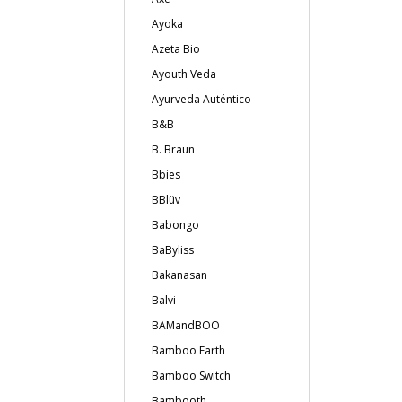
Ayoka
Azeta Bio
Ayouth Veda
Ayurveda Auténtico
B&B
B. Braun
Bbies
BBlüv
Babongo
BaByliss
Bakanasan
Balvi
BAMandBOO
Bamboo Earth
Bamboo Switch
Bambooth