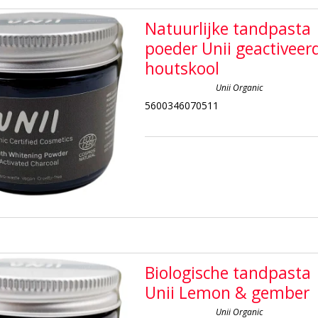
Natuurlijke tandpasta
poeder Unii geactiveer
houtskool
Unii Organic
5600346070511
Biologische tandpasta
Unii Lemon & gember
Unii Organic