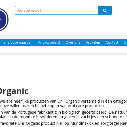
emene Voorwaarden
Privacybeleid
Over ons
Artikelen
Contact
U
Organic
we alle heerlijke producten van Unii Organic verzameld in één categ
keuze willen maken bij het kopen van oral care producten.
n van de Portugese fabrikant zijn biologisch gecertificeerd. De natuur
balans in de mond te bevorderen en geven je zachtjes een schonere e
favoriete Unii Organic product hier op Mundfrisk.dk en zorg tegelijkert