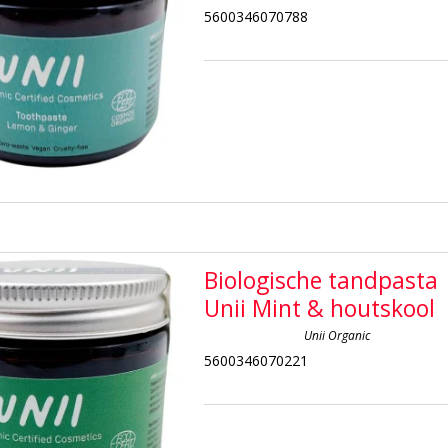
5600346070788
Biologische tandpasta
Unii Mint & houtskool
Unii Organic
5600346070221