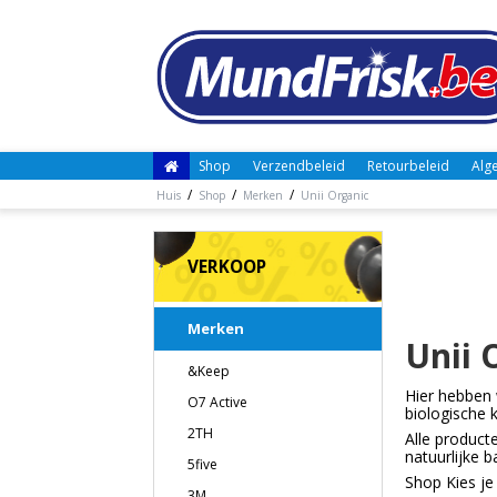
Shop
Verzendbeleid
Retourbeleid
Alg
/
/
/
Huis
Shop
Merken
Unii Organic
VERKOOP
Merken
Unii 
&Keep
Hier hebben 
O7 Active
biologische 
2TH
Alle producte
natuurlijke 
5five
Shop Kies je 
3M