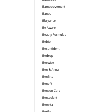
Bamboovement
Banbu
Bbryance
Be Aware
Beauty Formulas
Bebio
Beconfident
Bedrop
Beewise
Ben & Anna
BenBits
Benefit
Benson Care
Bentodent
Beovita
Berilo