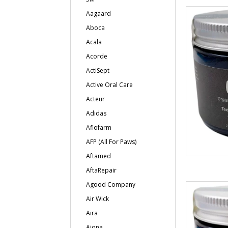
Aagaard
Aboca
Acala
Acorde
ActiSept
Active Oral Care
Acteur
Adidas
Aflofarm
AFP (All For Paws)
Aftamed
AftaRepair
Agood Company
Air Wick
Aira
Ajona