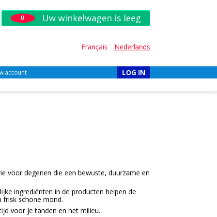
Uw winkelwagen is leeg
0
Français
Nederlands
LOG IN
w account
orie voor degenen die een bewuste, duurzame en
lijke ingrediënten in de producten helpen de
n frisk schone mond.
ijd voor je tanden en het milieu.