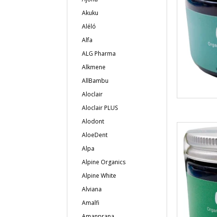
Akuku
Aléló
Alfa
ALG Pharma
Alkmene
AllBambu
Aloclair
Aloclair PLUS
Alodont
AloeDent
Alpa
Alpine Organics
Alpine White
Alviana
Amalfi
Amanprana