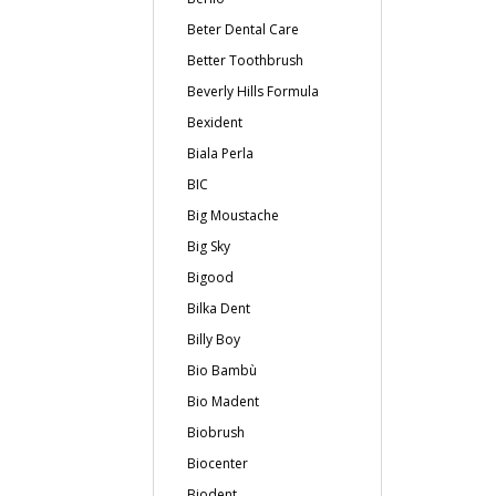
Beter Dental Care
Better Toothbrush
Beverly Hills Formula
Bexident
Biala Perla
BIC
Big Moustache
Big Sky
Bigood
Bilka Dent
Billy Boy
Bio Bambù
Bio Madent
Biobrush
Biocenter
Biodent