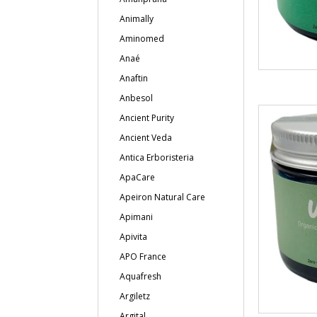
Animally
Aminomed
Anaé
Anaftin
Anbesol
Ancient Purity
Ancient Veda
Antica Erboristeria
ApaCare
Apeiron Natural Care
Apimani
Apivita
APO France
Aquafresh
Argiletz
Argital