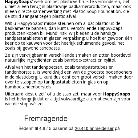
HappySoaps
’ werk om het plasticverbruik te verminderen, ziet
u niet alleen terug in plasticvrije badkamerproducten, maar ook
in een directe samenwerking met Plastic Soup Foundation, die
de strijd aangaat tegen plastic afval.
Wilt u HappySoaps’ missie steunen om al dat plastic uit de
badkamer te bannen, dan kunt u verschillende HappySoaps
producten kopen bij MundFrisk. Wij bieden u de handige
tandpastatabletten in glazen verpakking: u hoeft er gewoon één
keer op te kauwen voor dat heerlijk schuimende gevoel, net
zoals bij gewone tandpasta.
Ze zijn verkrijgbaar in verschillende smaken en zitten boordevol
natuurlijke ingrediënten zoals bamboe-extract en xylitol.
Afval van het tandenpoetsen, zoals tandpastatubes en
tandenborstels, is wereldwijd een van de grootste boosdoeners
in de plasticberg. U kunt dus echt een groot verschil maken door
over te stappen op tandpastatabletten in glas en op
bamboetandenborstels.
Uiteraard kiest u zelf of u de stap zet, maar voor
HappySoaps
is het belangrijk dat er altijd volwaardige alternatieven zijn voor
wie die stap wél zet.