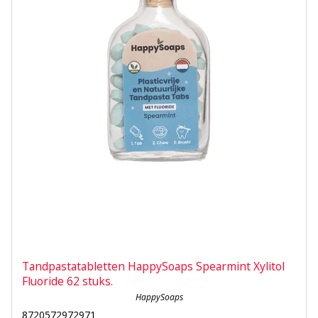
Tandpastatabletten HappySoaps Spearmint Xylitol
Fluoride 62 stuks.
HappySoaps
8720572972971