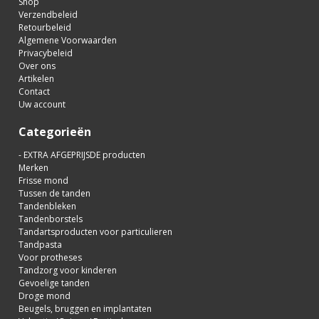
Shop
Verzendbeleid
Retourbeleid
Algemene Voorwaarden
Privacybeleid
Over ons
Artikelen
Contact
Uw account
Categorieën
- EXTRA AFGEPRIJSDE producten
Merken
Frisse mond
Tussen de tanden
Tandenbleken
Tandenborstels
Tandartsproducten voor particulieren
Tandpasta
Voor protheses
Tandzorg voor kinderen
Gevoelige tanden
Droge mond
Beugels, bruggen en implantaten