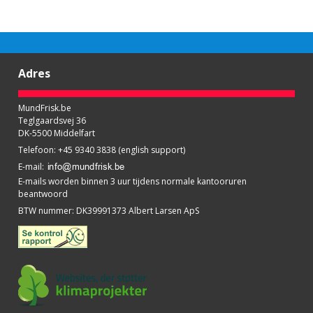
Adres
MundFrisk.be
Teglgaardsvej 36
DK-5500 Middelfart
Telefoon
:
+45 9340 3838 (english support)
E-mail
:
E-mails worden binnen 3 uur tijdens normale kantooruren
beantwoord
BTW nummer
:
DK39991373 Albert Larsen ApS