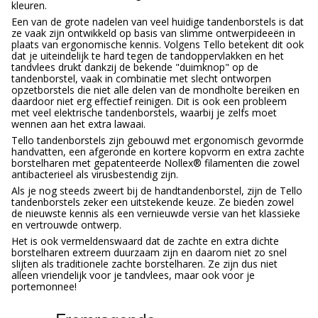
kleuren.
Een van de grote nadelen van veel huidige tandenborstels is dat
ze vaak zijn ontwikkeld op basis van slimme ontwerpideeën in
plaats van ergonomische kennis. Volgens Tello betekent dit ook
dat je uiteindelijk te hard tegen de tandoppervlakken en het
tandvlees drukt dankzij de bekende "duimknop" op de
tandenborstel, vaak in combinatie met slecht ontworpen
opzetborstels die niet alle delen van de mondholte bereiken en
daardoor niet erg effectief reinigen. Dit is ook een probleem
met veel elektrische tandenborstels, waarbij je zelfs moet
wennen aan het extra lawaai.
Tello tandenborstels zijn gebouwd met ergonomisch gevormde
handvatten, een afgeronde en kortere kopvorm en extra zachte
borstelharen met gepatenteerde Nollex® filamenten die zowel
antibacterieel als virusbestendig zijn.
Als je nog steeds zweert bij de handtandenborstel, zijn de Tello
tandenborstels zeker een uitstekende keuze. Ze bieden zowel
de nieuwste kennis als een vernieuwde versie van het klassieke
en vertrouwde ontwerp.
Het is ook vermeldenswaard dat de zachte en extra dichte
borstelharen extreem duurzaam zijn en daarom niet zo snel
slijten als traditionele zachte borstelharen. Ze zijn dus niet
alleen vriendelijk voor je tandvlees, maar ook voor je
portemonnee!