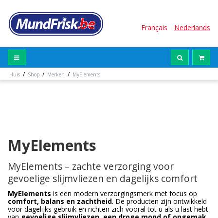
Français
Nederlands
/
/
/
Huis
Shop
Merken
MyElements
MyElements
MyElements – zachte verzorging voor
gevoelige slijmvliezen en dagelijks comfort
MyElements
is een modern verzorgingsmerk met focus op
comfort, balans en zachtheid
. De producten zijn ontwikkeld
voor dagelijks gebruik en richten zich vooral tot u als u last hebt
van
gevoelige slijmvliezen, een droge mond of ongemak