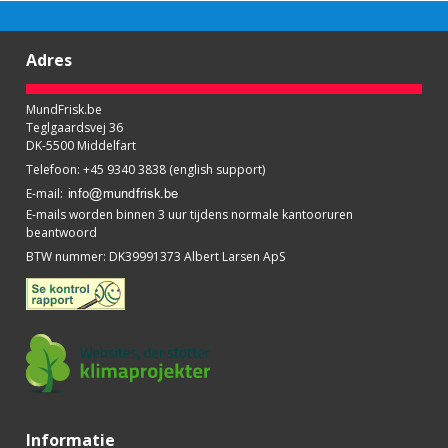
Adres
MundFrisk.be
Teglgaardsvej 36
DK-5500 Middelfart
Telefoon
:
+45 9340 3838 (english support)
E-mail
:
E-mails worden binnen 3 uur tijdens normale kantooruren
beantwoord
BTW nummer
:
DK39991373 Albert Larsen ApS
Informatie