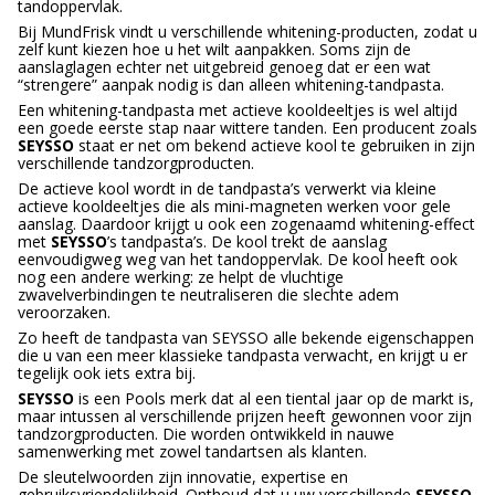
tandoppervlak.
Bij MundFrisk vindt u verschillende whitening-producten, zodat u
zelf kunt kiezen hoe u het wilt aanpakken. Soms zijn de
aanslaglagen echter net uitgebreid genoeg dat er een wat
“strengere” aanpak nodig is dan alleen whitening-tandpasta.
Een whitening-tandpasta met actieve kooldeeltjes is wel altijd
een goede eerste stap naar wittere tanden. Een producent zoals
SEYSSO
staat er net om bekend actieve kool te gebruiken in zijn
verschillende tandzorgproducten.
De actieve kool wordt in de tandpasta’s verwerkt via kleine
actieve kooldeeltjes die als mini-magneten werken voor gele
aanslag. Daardoor krijgt u ook een zogenaamd whitening-effect
met
SEYSSO
’s tandpasta’s. De kool trekt de aanslag
eenvoudigweg weg van het tandoppervlak. De kool heeft ook
nog een andere werking: ze helpt de vluchtige
zwavelverbindingen te neutraliseren die slechte adem
veroorzaken.
Zo heeft de tandpasta van SEYSSO alle bekende eigenschappen
die u van een meer klassieke tandpasta verwacht, en krijgt u er
tegelijk ook iets extra bij.
SEYSSO
is een Pools merk dat al een tiental jaar op de markt is,
maar intussen al verschillende prijzen heeft gewonnen voor zijn
tandzorgproducten. Die worden ontwikkeld in nauwe
samenwerking met zowel tandartsen als klanten.
De sleutelwoorden zijn innovatie, expertise en
gebruiksvriendelijkheid. Onthoud dat u uw verschillende
SEYSSO