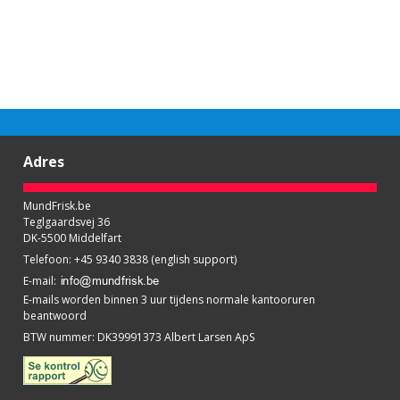
Adres
MundFrisk.be
Teglgaardsvej 36
DK-5500 Middelfart
Telefoon
:
+45 9340 3838 (english support)
E-mail
:
E-mails worden binnen 3 uur tijdens normale kantooruren
beantwoord
BTW nummer
:
DK39991373 Albert Larsen ApS