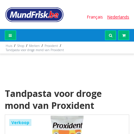
Français
Nederlands
/
/
/
/
Huis
Shop
Merken
Proxident
Tandpasta voor droge mond van Proxident
Tandpasta voor droge
mond van Proxident
Verkoop