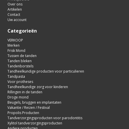
Over ons
Artikelen
Contact
Uw account
Categorieën
VERKOOP
Merken
Frisk Mond
Tussen de tanden
Tanden bleken
Tandenborstels
Tandheelkundige producten voor particulieren
Tandpasta
Voor protheses
Tandheelkundige zorg voor kinderen
Rillingen in de tanden
Droge mond
Beugels, bruggen en implantaten
Vakantie / Reizen / Festival
Propolis Producten
Tandverzorgingsproducten voor parodontitis
Xylitol tandverzorgingsproducten
Andere producten