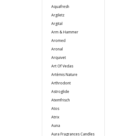
Aquafresh
Argiletz
Argital
Arm & Hammer
Aromed
Aronal
Arquivet
Art Of Vedas
Artémis Nature
Arthrodont
Astroglide
Atemfrisch
Atos
Atrix
Auna
Aura Fragrances Candles