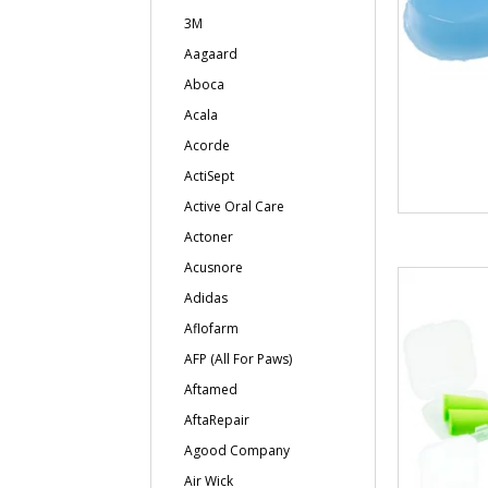
3M
Aagaard
Aboca
Acala
Acorde
ActiSept
Active Oral Care
Actoner
Acusnore
Adidas
Aflofarm
AFP (All For Paws)
Aftamed
AftaRepair
Agood Company
Air Wick