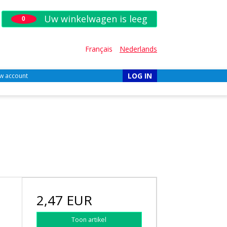
Uw winkelwagen is leeg
0
Français
Nederlands
LOG IN
w account
2,47 EUR
Toon artikel