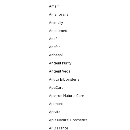
Amalfi
Amanprana
Animally
Aminomed
Anaé
Anaftin
Anbesol
Ancient Purity
Ancient Veda
Antica Erboristeria
ApaCare
Apeiron Natural Care
Apimani
Apivita
Apis Natural Cosmetics
APO France