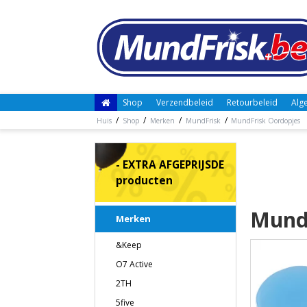
Shop
Verzendbeleid
Retourbeleid
Alg
/
/
/
/
Huis
Shop
Merken
MundFrisk
MundFrisk Oordopjes
- EXTRA AFGEPRIJSDE
producten
Mund
Merken
&Keep
O7 Active
2TH
5five