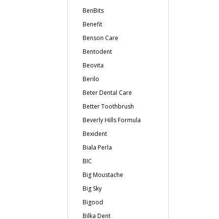
BenBits
Benefit
Benson Care
Bentodent
Beovita
Berilo
Beter Dental Care
Better Toothbrush
Beverly Hills Formula
Bexident
Biala Perla
BIC
Big Moustache
Big Sky
Bigood
Bilka Dent