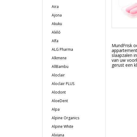
Aira
Ajona
Akuku
Aléló
Alfa
MundFrisk oo
ALG Pharma
appartements
slaapzalen in
Alkmene
van uw voork
gerust een kl
AllBambu
Aloclair
Aloclair PLUS
Alodont
AloeDent
Alpa
Alpine Organics
Alpine White
Alviana