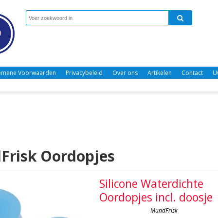
emene Voorwaarden
Privacybeleid
Over ons
Artikelen
Contact
U
Frisk Oordopjes
Silicone Waterdichte
Oordopjes incl. doosje
MundFrisk