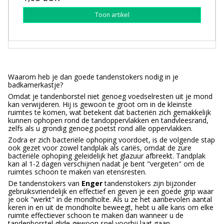
Toon artikel
Waarom heb je dan goede tandenstokers nodig in je
badkamerkastje?
Omdat je tandenborstel niet genoeg voedselresten uit je mond
kan verwijderen. Hij is gewoon te groot om in de kleinste
ruimtes te komen, wat betekent dat bacteriën zich gemakkelijk
kunnen ophopen rond de tandoppervlakken en tandvleesrand,
zelfs als u grondig genoeg poetst rond alle oppervlakken.
Zodra er zich bacteriële ophoping voordoet, is de volgende stap
ook gezet voor zowel tandplak als cariës, omdat de zure
bacteriële ophoping geleidelijk het glazuur afbreekt. Tandplak
kan al 1-2 dagen verschijnen nadat je bent "vergeten" om de
ruimtes schoon te maken van etensresten.
De tandenstokers van
Enger
tandenstokers zijn bijzonder
gebruiksvriendelijk en effectief en geven je een goede grip waar
je ook "werkt" in de mondholte. Als u ze het aanbevolen aantal
keren in en uit de mondholte beweegt, hebt u alle kans om elke
ruimte effectiever schoon te maken dan wanneer u de
tandenborstel glide gewoon snel voorbij laat gaan.