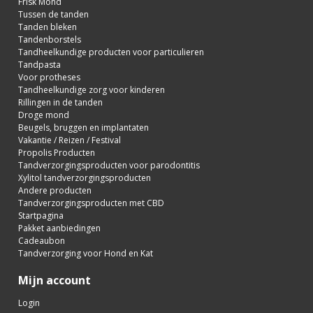
Frisk Mond
Tussen de tanden
Tanden bleken
Tandenborstels
Tandheelkundige producten voor particulieren
Tandpasta
Voor protheses
Tandheelkundige zorg voor kinderen
Rillingen in de tanden
Droge mond
Beugels, bruggen en implantaten
Vakantie / Reizen / Festival
Propolis Producten
Tandverzorgingsproducten voor parodontitis
Xylitol tandverzorgingsproducten
Andere producten
Tandverzorgingsproducten met CBD
Startpagina
Pakket aanbiedingen
Cadeaubon
Tandverzorging voor Hond en Kat
Mijn account
Login