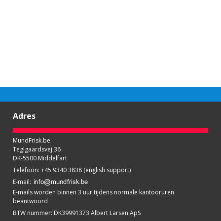
Adres
MundFrisk.be
Teglgaardsvej 36
DK-5500 Middelfart
Telefoon
:
+45 9340 3838 (english support)
E-mail
:
E-mails worden binnen 3 uur tijdens normale kantooruren
beantwoord
BTW nummer
:
DK39991373 Albert Larsen ApS