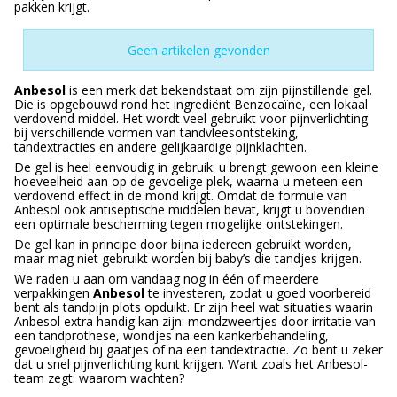
pakken krijgt.
Geen artikelen gevonden
Anbesol
is een merk dat bekendstaat om zijn pijnstillende gel.
Die is opgebouwd rond het ingrediënt Benzocaïne, een lokaal
verdovend middel. Het wordt veel gebruikt voor pijnverlichting
bij verschillende vormen van tandvleesontsteking,
tandextracties en andere gelijkaardige pijnklachten.
De gel is heel eenvoudig in gebruik: u brengt gewoon een kleine
hoeveelheid aan op de gevoelige plek, waarna u meteen een
verdovend effect in de mond krijgt. Omdat de formule van
Anbesol ook antiseptische middelen bevat, krijgt u bovendien
een optimale bescherming tegen mogelijke ontstekingen.
De gel kan in principe door bijna iedereen gebruikt worden,
maar mag niet gebruikt worden bij baby’s die tandjes krijgen.
We raden u aan om vandaag nog in één of meerdere
verpakkingen
Anbesol
te investeren, zodat u goed voorbereid
bent als tandpijn plots opduikt. Er zijn heel wat situaties waarin
Anbesol extra handig kan zijn: mondzweertjes door irritatie van
een tandprothese, wondjes na een kankerbehandeling,
gevoeligheid bij gaatjes of na een tandextractie. Zo bent u zeker
dat u snel pijnverlichting kunt krijgen. Want zoals het Anbesol-
team zegt: waarom wachten?