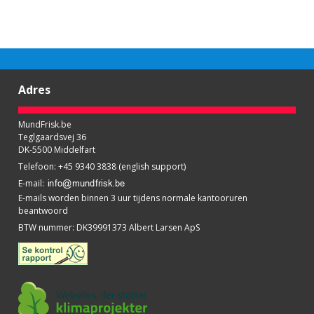
Adres
MundFrisk.be
Teglgaardsvej 36
DK-5500 Middelfart
Telefoon
:
+45 9340 3838 (english support)
E-mail
:
E-mails worden binnen 3 uur tijdens normale kantooruren
beantwoord
BTW nummer
:
DK39991373 Albert Larsen ApS