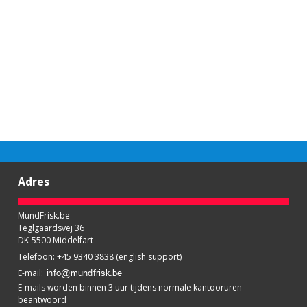
Adres
MundFrisk.be
Teglgaardsvej 36
DK-5500 Middelfart
Telefoon
:
+45 9340 3838 (english support)
E-mail
:
E-mails worden binnen 3 uur tijdens normale kantooruren
beantwoord