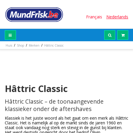
Français
Nederlands
/
/
/
Huis
Shop
Merken
Hâttric Classic
Hâttric Classic
Hâttric Classic – de toonaangevende
klassieker onder de aftershaves
Klassiek is het juiste woord als het gaat om een merk als Hâttric
Classic. Het is namelijk al op de markt sinds de jaren 1960 en
staat ook vandaag nog sterk en stevig in de gunst bij klanten.
Het werd destijds opgericht door het bedrijf Olivin.