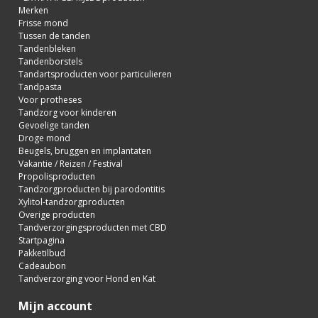
Merken
Frisse mond
Tussen de tanden
Tandenbleken
Tandenborstels
Tandartsproducten voor particulieren
Tandpasta
Voor protheses
Tandzorg voor kinderen
Gevoelige tanden
Droge mond
Beugels, bruggen en implantaten
Vakantie / Reizen / Festival
Propolisproducten
Tandzorgproducten bij parodontitis
Xylitol-tandzorgproducten
Overige producten
Tandverzorgingsproducten met CBD
Startpagina
Pakketilbud
Cadeaubon
Tandverzorging voor Hond en Kat
Mijn account