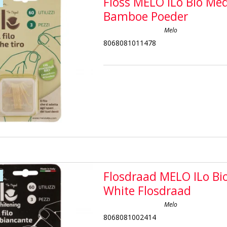
Floss MELO ILo Bio Me
Bamboe Poeder
Melo
8068081011478
Flosdraad MELO ILo Bi
White Flosdraad
Melo
8068081002414