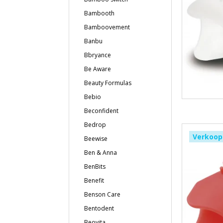
Bambooth
Bamboovement
Banbu
Bbryance
Be Aware
Beauty Formulas
Bebio
Beconfident
Bedrop
Verkoop
Beewise
Ben & Anna
BenBits
Benefit
Benson Care
Bentodent
Beovita