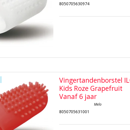
8050705630974
Vingertandenborstel I
Kids Roze Grapefruit
Vanaf 6 jaar
Melo
8050705631001