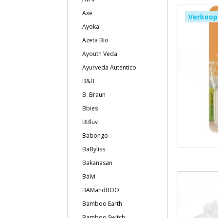
Axe
Verkoop
Ayoka
Azeta Bio
Ayouth Veda
Ayurveda Auténtico
B&B
B. Braun
Bbies
BBlüv
Babongo
BaByliss
Bakanasan
Balvi
BAMandBOO
Bamboo Earth
Bamboo Switch