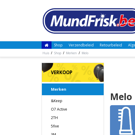
Shop
Verzendbeleid
Retourbeleid
Alg
/
/
/
Huis
Shop
Merken
Melo
VERKOOP
Merken
Melo
&Keep
O7 Active
2TH
5five
3M