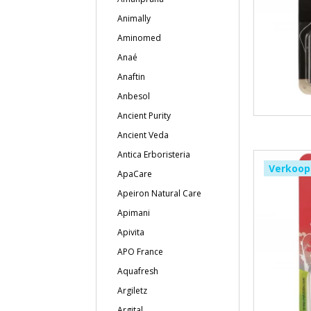
Animally
Aminomed
Anaé
Anaftin
Anbesol
Ancient Purity
Ancient Veda
Antica Erboristeria
Verkoop
ApaCare
Apeiron Natural Care
Apimani
Apivita
APO France
Aquafresh
Argiletz
Argital