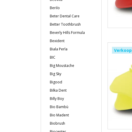
Berilo
Beter Dental Care
Better Toothbrush
Beverly Hills Formula
Bexident
Biala Perla
Verkoop
BIC
Big Moustache
Big Sky
Bigood
Bilka Dent
Billy Boy
Bio Bambù
Bio Madent
Biobrush
Biocenter