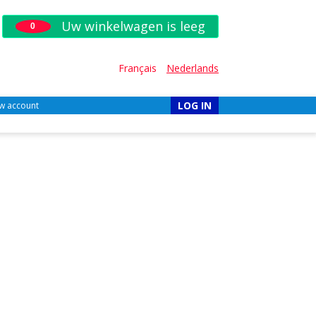
Uw winkelwagen is leeg
0
Français
Nederlands
LOG IN
w account