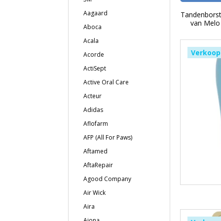
Aagaard
Tandenborst
van Melo
Aboca
Acala
Verkoop
Acorde
ActiSept
Active Oral Care
Acteur
Adidas
Aflofarm
AFP (All For Paws)
Aftamed
AftaRepair
Agood Company
Air Wick
Aira
Ajona