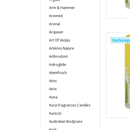
Arm & Hammer
Aromed
Aronal
Arquivet
Verkoop
Art Of Vedas
Artémis Nature
Arthrodont
Astroglide
Atemfrisch
Atos
Atrix
Auna
Aura Fragrances Candles
Aurezzi
Australian Bodycare
Avril