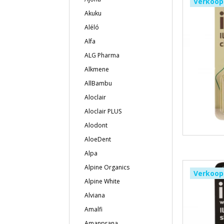
Verkoop
Akuku
Aléló
Alfa
ALG Pharma
Alkmene
AllBambu
Aloclair
Aloclair PLUS
Alodont
AloeDent
Alpa
Alpine Organics
Verkoop
Alpine White
Alviana
Amalfi
Amanprana