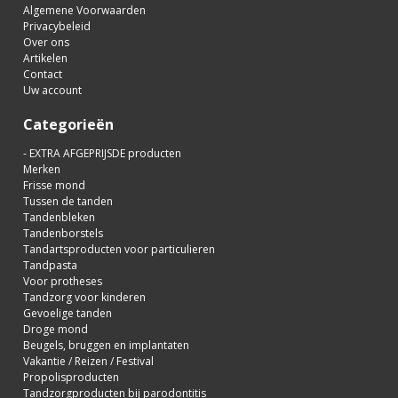
Algemene Voorwaarden
Privacybeleid
Over ons
Artikelen
Contact
Uw account
Categorieën
- EXTRA AFGEPRIJSDE producten
Merken
Frisse mond
Tussen de tanden
Tandenbleken
Tandenborstels
Tandartsproducten voor particulieren
Tandpasta
Voor protheses
Tandzorg voor kinderen
Gevoelige tanden
Droge mond
Beugels, bruggen en implantaten
Vakantie / Reizen / Festival
Propolisproducten
Tandzorgproducten bij parodontitis