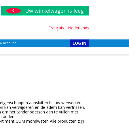
Uw winkelwagen is leeg
0
Français
Nederlands
LOG IN
w account
e eigenschappen aansluiten bij uw wensen en
iën kan verwijderen en de adem kan verfrissen.
n om het tandenpoetsen aan te vullen met
 tanden.
sortiment GUM mondwater. Alle producten zijn