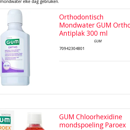
mondwater elke dag gebruiken.
Orthodontisch
Mondwater GUM Orth
Antiplak 300 ml
GUM
70942304801
GUM Chloorhexidine
mondspoeling Paroex