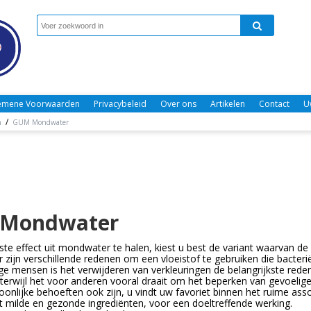
emene Voorwaarden
Privacybeleid
Over ons
Artikelen
Contact
U
/
n
GUM Mondwater
Mondwater
e effect uit mondwater te halen, kiest u best de variant waarvan d
r zijn verschillende redenen om een vloeistof te gebruiken die bacter
 mensen is het verwijderen van verkleuringen de belangrijkste rede
erwijl het voor anderen vooral draait om het beperken van gevoelige
onlijke behoeften ook zijn, u vindt uw favoriet binnen het ruime as
milde en gezonde ingrediënten, voor een doeltreffende werking.