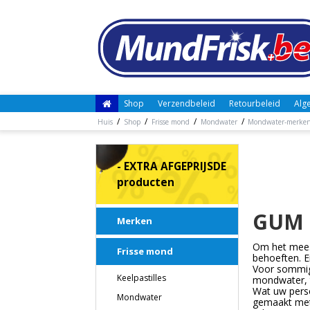
Shop
Verzendbeleid
Retourbeleid
Alg
/
/
/
/
Huis
Shop
Frisse mond
Mondwater
Mondwater-merke
- EXTRA AFGEPRIJSDE
producten
GUM 
Merken
Om het meest
Frisse mond
behoeften. E
Voor sommige
Keelpastilles
mondwater, t
Wat uw perso
Mondwater
gemaakt met 