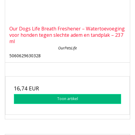
Our Dogs Life Breath Freshener – Watertoevoeging
voor honden tegen slechte adem en tandplak – 237
ml
OurPetsLife
5060629630328
16,74 EUR
Toon artikel