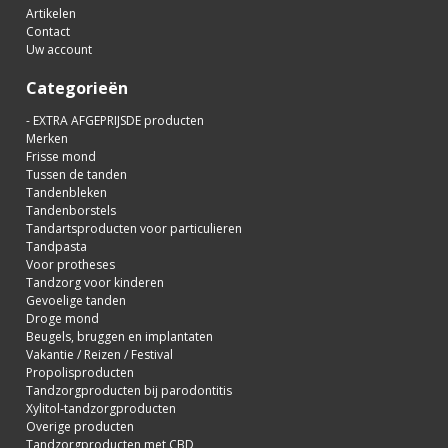
Artikelen
Contact
Uw account
Categorieën
- EXTRA AFGEPRIJSDE producten
Merken
Frisse mond
Tussen de tanden
Tandenbleken
Tandenborstels
Tandartsproducten voor particulieren
Tandpasta
Voor protheses
Tandzorg voor kinderen
Gevoelige tanden
Droge mond
Beugels, bruggen en implantaten
Vakantie / Reizen / Festival
Propolisproducten
Tandzorgproducten bij parodontitis
Xylitol-tandzorgproducten
Overige producten
Tandzorgproducten met CBD