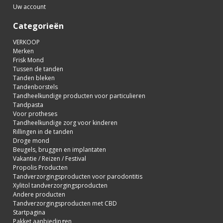
Uw account
Categorieën
VERKOOP
Merken
Frisk Mond
Tussen de tanden
Tanden bleken
Tandenborstels
Tandheelkundige producten voor particulieren
Tandpasta
Voor protheses
Tandheelkundige zorg voor kinderen
Rillingen in de tanden
Droge mond
Beugels, bruggen en implantaten
Vakantie / Reizen / Festival
Propolis Producten
Tandverzorgingsproducten voor parodontitis
Xylitol tandverzorgingsproducten
Andere producten
Tandverzorgingsproducten met CBD
Startpagina
Pakket aanbiedingen