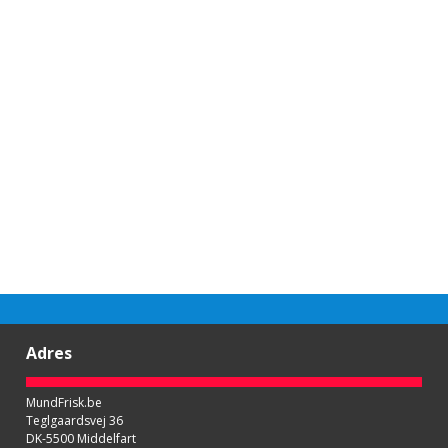
Adres
MundFrisk.be
Teglgaardsvej 36
DK-5500 Middelfart