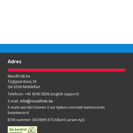
Adres
MundFrisk.be
Teglgaardsvej 36
DK-5500 Middelfart
Telefoon
:
+45 9340 3838 (english support)
E-mail
:
E-mails worden binnen 3 uur tijdens normale kantooruren
beantwoord
BTW nummer
:
DK39991373 Albert Larsen ApS