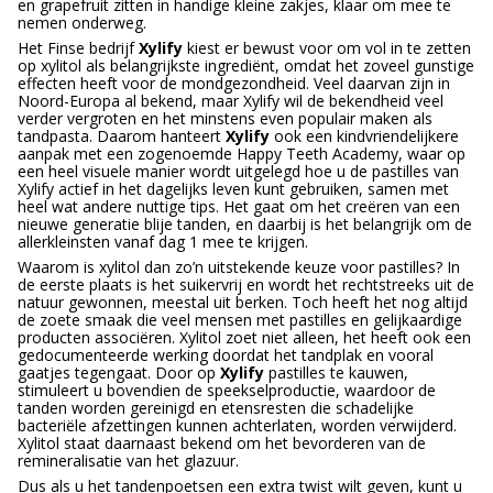
en grapefruit zitten in handige kleine zakjes, klaar om mee te
nemen onderweg.
Het Finse bedrijf
Xylify
kiest er bewust voor om vol in te zetten
op xylitol als belangrijkste ingrediënt, omdat het zoveel gunstige
effecten heeft voor de mondgezondheid. Veel daarvan zijn in
Noord-Europa al bekend, maar Xylify wil de bekendheid veel
verder vergroten en het minstens even populair maken als
tandpasta. Daarom hanteert
Xylify
ook een kindvriendelijkere
aanpak met een zogenoemde Happy Teeth Academy, waar op
een heel visuele manier wordt uitgelegd hoe u de pastilles van
Xylify actief in het dagelijks leven kunt gebruiken, samen met
heel wat andere nuttige tips. Het gaat om het creëren van een
nieuwe generatie blije tanden, en daarbij is het belangrijk om de
allerkleinsten vanaf dag 1 mee te krijgen.
Waarom is xylitol dan zo’n uitstekende keuze voor pastilles? In
de eerste plaats is het suikervrij en wordt het rechtstreeks uit de
natuur gewonnen, meestal uit berken. Toch heeft het nog altijd
de zoete smaak die veel mensen met pastilles en gelijkaardige
producten associëren. Xylitol zoet niet alleen, het heeft ook een
gedocumenteerde werking doordat het tandplak en vooral
gaatjes tegengaat. Door op
Xylify
pastilles te kauwen,
stimuleert u bovendien de speekselproductie, waardoor de
tanden worden gereinigd en etensresten die schadelijke
bacteriële afzettingen kunnen achterlaten, worden verwijderd.
Xylitol staat daarnaast bekend om het bevorderen van de
remineralisatie van het glazuur.
Dus als u het tandenpoetsen een extra twist wilt geven, kunt u