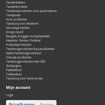
Tandenbleken
Tandenborstels
Tandartsproducten voor particulieren
Tandpasta
Voor protheses
Tandzorg voor kinderen
Gevoelige tanden
Droge mond
Beugels, bruggen en implantaten
Vakantie / Reizen / Festival
Propolisproducten
Tandzorgproducten bij parodontitis
Xylitol-tandzorgproducten
Overige producten
Tandzorgproducten met CBD
Startpagina
Pakketilbud
Cadeaubon
Tandzorg voor hond en kat
Mijn account
Login