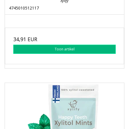
Xylify
4745010512117
34,91 EUR
Toon artikel