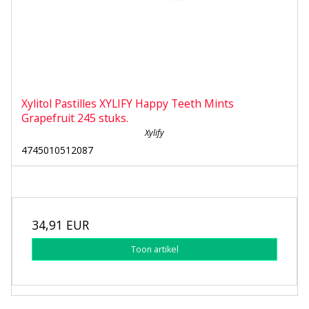
Xylitol Pastilles XYLIFY Happy Teeth Mints
Grapefruit 245 stuks.
Xylify
4745010512087
34,91 EUR
Toon artikel