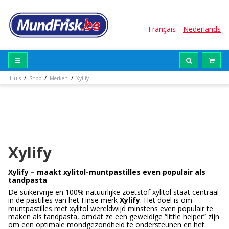
Français
Nederlands
/
/
/
Huis
Shop
Merken
Xylify
Xylify
Xylify – maakt xylitol-muntpastilles even populair als
tandpasta
De suikervrije en 100% natuurlijke zoetstof xylitol staat centraal
in de pastilles van het Finse merk
Xylify
. Het doel is om
muntpastilles met xylitol wereldwijd minstens even populair te
maken als tandpasta, omdat ze een geweldige “little helper” zijn
om een optimale mondgezondheid te ondersteunen en het