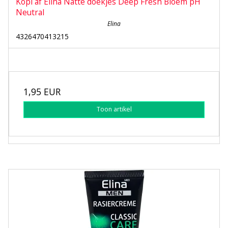
Kopi af Elina Natte doekjes Deep Fresh Bloem pH
Neutral
Elina
4326470413215
1,95 EUR
Toon artikel