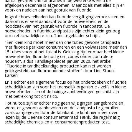
aantal gevallen van tandcariës in de westerse wereld de
afgelopen decennia is afgenomen. Maar zoals met alles zijn er
voor- en nadelen aan het gebruik van fluoride.
In grote hoeveelheden kan fluoride vergiftiging veroorzaken en
daarom is er veel aandacht voor de hoeveelheid en de
noodzaak van het gebruik van fluoride in tandpasta. De
hoeveelheden in fluoridetandpasta's zijn echter klein genoeg
om niet schadelijk te zijn. Tandlægebladet schrijft:
"Een klein kind moet meer dan drie tubes gewone tandpasta
met fluoride per keer consumeren en een volwassene meer dan
15 tubes voordat het fataal is. Gelukkig zijn er maar heel kleine
hoeveelheden fluoride nodig om caries onder controle te
houden", aldus Tandlægebladet januari 2020, het artikel
"Fluoride in tandheelkundige producten kan niet worden
gelijkgesteld aan fluorhoudende stoffen" door Line Staun
Larsen.
Er is echter een algemene focus op het onderzoeken of fluoride
schadelijk kan zijn voor het menselijk organisme - zelfs in kleine
hoeveelheden - en of de huidige aanbevelingen geschikt zijn
met betrekking tot dit risico.
Tot nu toe zijn er echter nog geen wijzigingen aangebracht en
wordt er gewoon aanbevolen om de tandpasta te gebruiken
zoals aangegeven door de fabrikant. Je kunt hier meer over
lezen bij de Deense consumentenraad Tænk, die regelmatig
schadelijke chemicaliën in consumentenproducten test.