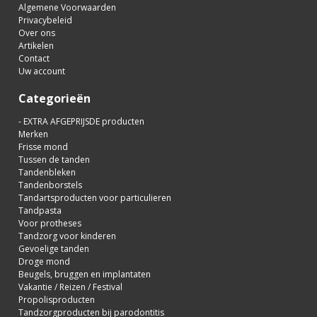
Algemene Voorwaarden
Privacybeleid
Over ons
Artikelen
Contact
Uw account
Categorieën
- EXTRA AFGEPRIJSDE producten
Merken
Frisse mond
Tussen de tanden
Tandenbleken
Tandenborstels
Tandartsproducten voor particulieren
Tandpasta
Voor protheses
Tandzorg voor kinderen
Gevoelige tanden
Droge mond
Beugels, bruggen en implantaten
Vakantie / Reizen / Festival
Propolisproducten
Tandzorgproducten bij parodontitis