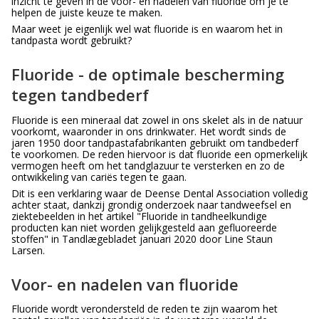
inzicht te geven in de voor- en nadelen van fluoride om je te
helpen de juiste keuze te maken.
Maar weet je eigenlijk wel wat fluoride is en waarom het in
tandpasta wordt gebruikt?
Fluoride - de optimale bescherming
tegen tandbederf
Fluoride is een mineraal dat zowel in ons skelet als in de natuur
voorkomt, waaronder in ons drinkwater. Het wordt sinds de
jaren 1950 door tandpastafabrikanten gebruikt om tandbederf
te voorkomen. De reden hiervoor is dat fluoride een opmerkelijk
vermogen heeft om het tandglazuur te versterken en zo de
ontwikkeling van cariës tegen te gaan.
Dit is een verklaring waar de Deense Dental Association volledig
achter staat, dankzij grondig onderzoek naar tandweefsel en
ziektebeelden in het artikel "Fluoride in tandheelkundige
producten kan niet worden gelijkgesteld aan gefluoreerde
stoffen" in Tandlægebladet januari 2020 door Line Staun
Larsen.
Voor- en nadelen van fluoride
Fluoride wordt verondersteld de reden te zijn waarom het