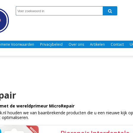
emene Voorwaarden
Privacybeleid
Over ons
Artikelen
Contact
U
pair
- met de wereldprimeur MicroRepair
.nl houden we van baanbrekende producten die u een nieuwe kijk o
t optimaliseren.