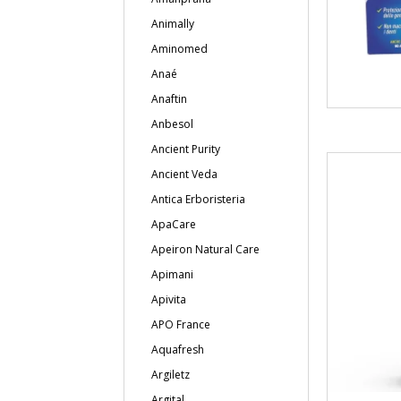
Animally
Aminomed
Anaé
Anaftin
Anbesol
Ancient Purity
Ancient Veda
Antica Erboristeria
ApaCare
Apeiron Natural Care
Apimani
Apivita
APO France
Aquafresh
Argiletz
Argital