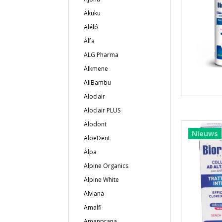
Akuku
Aléló
Alfa
ALG Pharma
Alkmene
AllBambu
Aloclair
Aloclair PLUS
Alodont
Nieuws
AloeDent
Alpa
Alpine Organics
Alpine White
Alviana
Amalfi
Amanprana