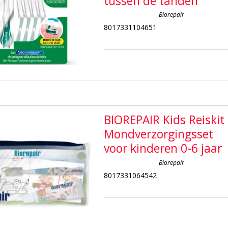
tussen de tanden
Biorepair
8017331104651
BIOREPAIR Kids Reiskit
Mondverzorgingsset
voor kinderen 0-6 jaar
Biorepair
8017331064542