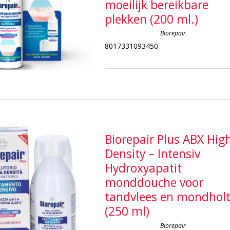
moeilijk bereikbare
plekken (200 ml.)
Biorepair
8017331093450
Biorepair Plus ABX Hig
Density – Intensiv
Hydroxyapatit
monddouche voor
tandvlees en mondhol
(250 ml)
Biorepair