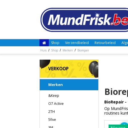
Shop
Verzendbeleid
Retourbeleid
Alg
/
/
/
Huis
Shop
Merken
Biorepair
VERKOOP
Merken
Biore
&Keep
BioRepair 
O7 Active
Op MundFrisk
2TH
routines kun
5five
3M
Nieuws