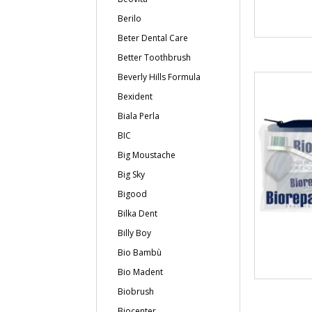
Berilo
Beter Dental Care
Better Toothbrush
Beverly Hills Formula
Bexident
Biala Perla
BIC
Big Moustache
Big Sky
Bigood
Bilka Dent
Billy Boy
Bio Bambù
Bio Madent
Biobrush
Biocenter