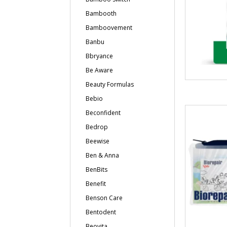
Bambooth
Bamboovement
Banbu
Bbryance
Be Aware
Beauty Formulas
Bebio
Beconfident
Bedrop
Beewise
Ben & Anna
BenBits
Benefit
Benson Care
Bentodent
Beovita