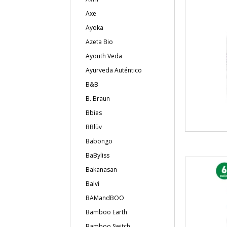
Axe
Ayoka
Azeta Bio
Ayouth Veda
Ayurveda Auténtico
B&B
B. Braun
Bbies
BBlüv
Babongo
BaByliss
Bakanasan
Balvi
BAMandBOO
Bamboo Earth
Bamboo Switch