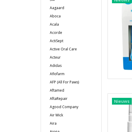
Aagaard
Aboca
Acala
Acorde
ActiSept
Active Oral Care
Acteur
Adidas
Aflofarm
AFP (All For Paws)
Aftamed
AftaRepair
Nieuws
Agood Company
Air Wick
Aira
Ajona