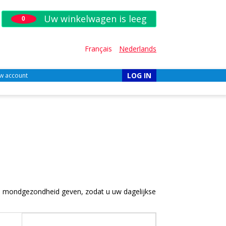
Uw winkelwagen is leeg
0
Français
Nederlands
LOG IN
w account
p mondgezondheid geven, zodat u uw dagelijkse