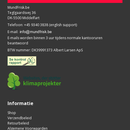
MundFrisk.be
Teglgaardsvej 36
DK-5500 Middelfart
Telefoon
:
+45 9340 3838 (english support)
E-mail
:
E-mails worden binnen 3 uur tijdens normale kantooruren
beantwoord
BTW nummer
:
DK39991373 Albert Larsen ApS
Informatie
Shop
Verzendbeleid
Retourbeleid
Algemene Voorwaarden