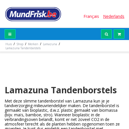
Français
Nederlands
/
/
/
/
Huis
Shop
Merken
Lamazuna
Lamazuna Tandenborstels
Lamazuna Tandenborstels
Met deze slimme tandenborstel van Lamazuna kun je je
tandverzorging milieuvriendelijker maken. De tandenborstel is
gemaakt van bioplastic, d.w.z. plastic gemaakt van biomassa
(bijv. maïs, bamboe, stro). Wanneer bioplastic in de
verbrandingsoven belandt, komt er net zoveel CO2 in de
atmosfeer terecht als de planten hebben opgenomen toen ze
groeiden. Je kunt dus eindelijk een tandenborstel met