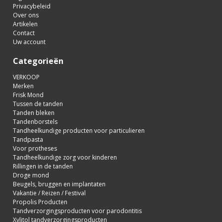
Privacybeleid
Over ons
Artikelen
Contact
Uw account
Categorieën
VERKOOP
Merken
Frisk Mond
Tussen de tanden
Tanden bleken
Tandenborstels
Tandheelkundige producten voor particulieren
Tandpasta
Voor protheses
Tandheelkundige zorg voor kinderen
Rillingen in de tanden
Droge mond
Beugels, bruggen en implantaten
Vakantie / Reizen / Festival
Propolis Producten
Tandverzorgingsproducten voor parodontitis
Xylitol tandverzorgingsproducten