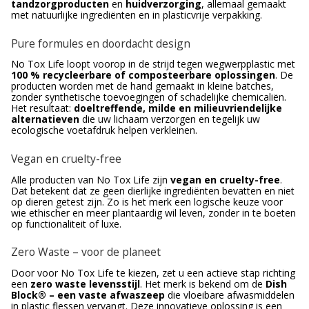
tandzorgproducten
en
huidverzorging
, allemaal gemaakt
met natuurlijke ingrediënten en in plasticvrije verpakking.
Pure formules en doordacht design
No Tox Life loopt voorop in de strijd tegen wegwerpplastic met
100 % recycleerbare of composteerbare oplossingen
. De
producten worden met de hand gemaakt in kleine batches,
zonder synthetische toevoegingen of schadelijke chemicaliën.
Het resultaat:
doeltreffende, milde en milieuvriendelijke
alternatieven
die uw lichaam verzorgen en tegelijk uw
ecologische voetafdruk helpen verkleinen.
Vegan en cruelty-free
Alle producten van No Tox Life zijn
vegan en cruelty-free
.
Dat betekent dat ze geen dierlijke ingrediënten bevatten en niet
op dieren getest zijn. Zo is het merk een logische keuze voor
wie ethischer en meer plantaardig wil leven, zonder in te boeten
op functionaliteit of luxe.
Zero Waste – voor de planeet
Door voor No Tox Life te kiezen, zet u een actieve stap richting
een
zero waste levensstijl
. Het merk is bekend om de
Dish
Block® – een vaste afwaszeep
die vloeibare afwasmiddelen
in plastic flessen vervangt. Deze innovatieve oplossing is een