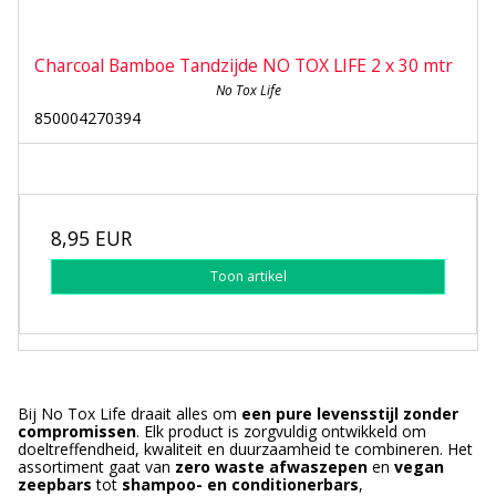
Charcoal Bamboe Tandzijde NO TOX LIFE 2 x 30 mtr
No Tox Life
850004270394
8,95 EUR
Toon artikel
Bij No Tox Life draait alles om
een pure levensstijl zonder
compromissen
. Elk product is zorgvuldig ontwikkeld om
doeltreffendheid, kwaliteit en duurzaamheid te combineren. Het
assortiment gaat van
zero waste afwaszepen
en
vegan
zeepbars
tot
shampoo- en conditionerbars
,