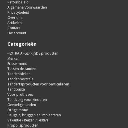
Retourbeleid
Algemene Voorwaarden
Privacybeleid
Over ons
Artikelen
Contact
Uw account
Categorieën
- EXTRA AFGEPRIJSDE producten
Merken
Frisse mond
Tussen de tanden
Tandenbleken
Tandenborstels
Tandartsproducten voor particulieren
Tandpasta
Voor protheses
Tandzorg voor kinderen
Gevoelige tanden
Droge mond
Beugels, bruggen en implantaten
Vakantie / Reizen / Festival
Propolisproducten